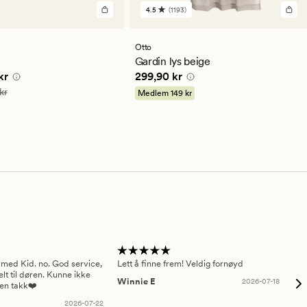
4.5
(1193)
1193
lser
anmeldelser
med
en
Otto
snittlig
gjennomsnittlig
Gardin lys beige
ng
vurdering
e pris
119,94 kr
Pris
299,90 kr
kr
299,90 kr
på
4.5
199,90 kr
kr
Medlem
149 kr
 med Kid. no. God service,
Lett å finne frem! Veldig fornøyd
Pas
elt til døren. Kunne ikke
Winnie E
2026-07-18
Ah
sen takk❤️
2026-07-22