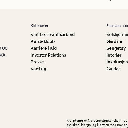
Kid Interiør
Populære sid
Vårt bærekraftsarbeid
Solskjermi
Kundeklubb
Gardiner
0 00
Karriere i Kid
Sengetøy
MVA
Investor Relations
Interiør
Presse
Inspirasjon
Varsling
Guider
Kid Interiør er Nordens største tekstil- 
butikker i Norge, og Hemtex med mer enn 1