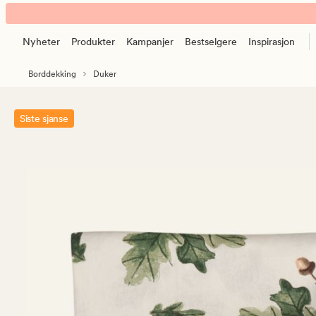
Season
Animert
duk
banner.
natur
Nyheter
Produkter
Kampanjer
Bestselgere
Inspirasjon
Klikk
ESCAPE
Borddekking
Duker
for
å
pause.
Siste sjanse