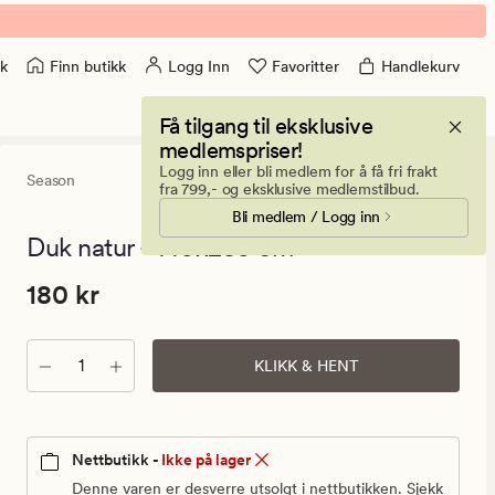
Finn butikk
Logg Inn
Favoritter
Handlekurv
k
Få tilgang til eksklusive
medlemspriser!
Logg inn eller bli medlem for å få fri frakt
Season
0
(0)
0
fra 799,- og eksklusive medlemstilbud.
anmeldels
Bli medlem / Logg inn
med
en
Duk natur - 140x250 cm
gjennomsni
vurdering
Pris
Pris
180 kr
180 kr
på
0
180
kr.
Antall
Vanlig
KLIKK & HENT
pris
180
kr
Nettbutikk -
Ikke på lager
Denne varen er desverre utsolgt i nettbutikken. Sjekk