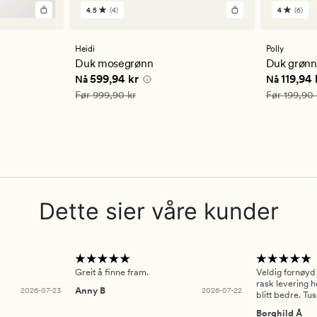
4.5
(4)
4
(6)
4
6
anmeldelser
anmelde
med
med
en
en
Heidi
Polly
gjennomsnittlig
gjennom
Duk mosegrønn
Duk grønn
vurdering
vurderi
5 kr
Nåværende pris
599,94 kr
Nåværend
599,94 kr
119,94 
Nå
Nå
på
på
4.5
4
Vanlig pris
999,90 kr
Vanlig pris
Før
999,90 kr
Før
199,90 
Dette sier våre kunder
Greit å finne fram.
Veldig fornøyd
rask levering h
2026-07-23
Anny B
2026-07-22
blitt bedre. Tu
Borghild Å