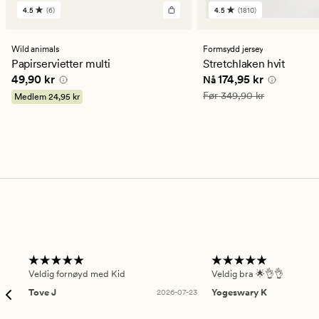
4.5
(6)
4.5
(1810)
6
1810
anmeldelser
anmeldelser
med
med
en
en
Wild animals
Formsydd jersey
gjennomsnittlig
gjennomsnittlig
Papirservietter multi
Stretchlaken hvit
vurdering
vurdering
Pris
49,90 kr
Nåværende pris
174,9
49,90 kr
174,95 kr
Nå
på
på
4.5
4.5
Vanlig pris
349,90 kr
Før
349,90 kr
Medlem
24,95 kr
Veldig fornøyd med Kid
Veldig bra 🌟👌👌
Tove J
2026-07-23
Yogeswary K