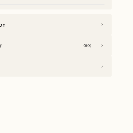
on
r
0
(
0
)