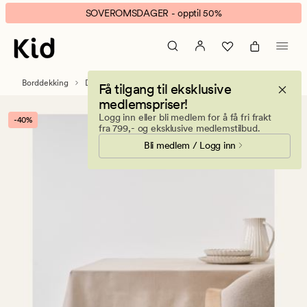
Polly
Animert
SOVEROMSDAGER - opptil 50%
duk
banner.
beige
Klikk
ESCAPE
for
Borddekking
Duker
Få tilgang til eksklusive
å
medlemspriser!
pause.
Logg inn eller bli medlem for å få fri frakt
-40%
fra 799,- og eksklusive medlemstilbud.
Bli medlem / Logg inn