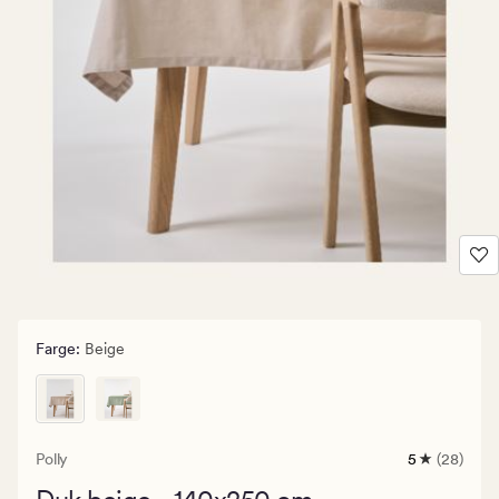
Farge
:
Beige
Polly
5
(28)
28
anmeldelse