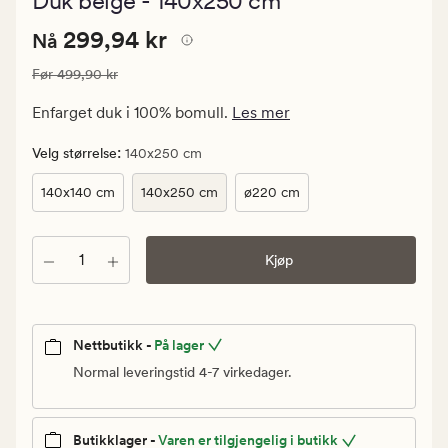
Duk beige - 140x250 cm
med
en
Nåværende
Nåværende pris
299,94 kr
gjennomsnit
299,94 kr
Nå
vurdering
pris
på
Vanlig pris
499,90 kr
Før
499,90 kr
299,94
5
kr.
Enfarget duk i 100% bomull.
Les mer
Vanlig
pris
:
Velg størrelse
140x250 cm
499,90
140x140 cm
140x250 cm
ø220 cm
kr
Antall
Kjøp
Nettbutikk -
På lager
Normal leveringstid 4-7 virkedager.
Butikklager -
Varen er tilgjengelig i butikk