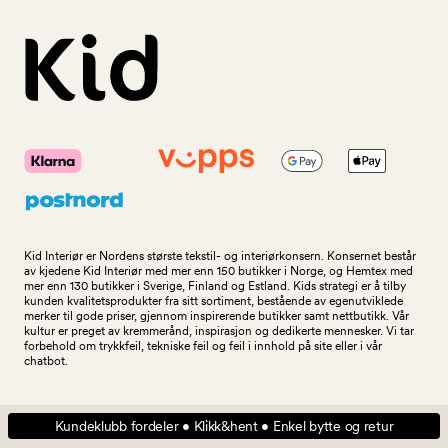
Kid Interiør er Nordens største tekstil- og interiørkonsern. Konsernet består
av kjedene Kid Interiør med mer enn 150 butikker i Norge, og Hemtex med
mer enn 130 butikker i Sverige, Finland og Estland. Kids strategi er å tilby
kunden kvalitetsprodukter fra sitt sortiment, bestående av egenutviklede
merker til gode priser, gjennom inspirerende butikker samt nettbutikk. Vår
kultur er preget av kremmerånd, inspirasjon og dedikerte mennesker. Vi tar
forbehold om trykkfeil, tekniske feil og feil i innhold på site eller i vår
chatbot.
Kundeklubb fordeler • Klikk&hent • Enkel bytte og retur