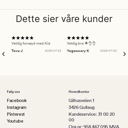
Dette sier våre kunder
Veldig fornøyd med Kid
Veldig bra 🌟👌👌
Gre
Tove J
2026-07-23
Yogeswary K
2026-07-23
An
Følg oss
Hovedkontor
Facebook
Gilhusveien 1
Instagram
3426 Gullaug
Pinterest
Kundeservice: 31 00 20
00
Youtube
Org.nr: 958 467 095 MVA