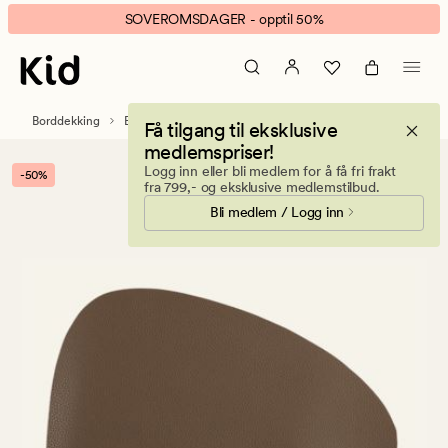
Ulrik
Animert
SOVEROMSDAGER - opptil 50%
spisebrikke
banner.
brun
Klikk
ESCAPE
for
Borddekking
Bordbrikker
Få tilgang til eksklusive
å
medlemspriser!
pause.
Logg inn eller bli medlem for å få fri frakt
-50%
fra 799,- og eksklusive medlemstilbud.
Bli medlem / Logg inn