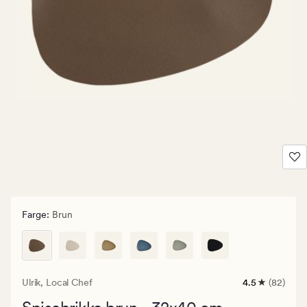
Farge
:
Brun
Ulrik,
Local Chef
4.5
(82)
82
anmeldelser