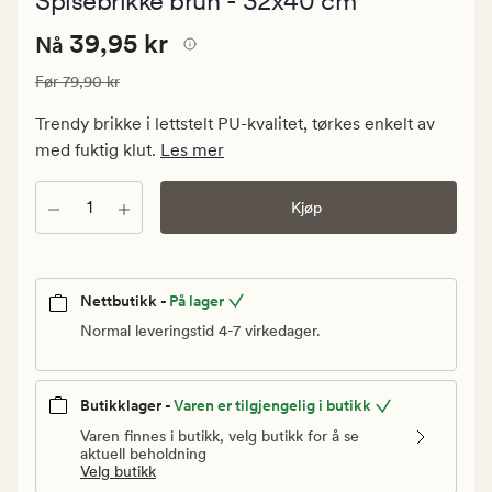
Spisebrikke brun - 32x40 cm
med
en
Nåværende
Nåværende pris
39,95 kr
gjennomsnitt
39,95 kr
Nå
vurdering
pris
på
Vanlig pris
79,90 kr
Før
79,90 kr
39,95
4.5
kr.
Trendy brikke i lettstelt PU-kvalitet, tørkes enkelt av
Vanlig
med fuktig klut.
Les mer
pris
79,90
Antall
Kjøp
kr
Nettbutikk -
På lager
Normal leveringstid 4-7 virkedager.
Butikklager -
Varen er tilgjengelig i butikk
Varen finnes i butikk, velg butikk for å se
aktuell beholdning
Velg butikk