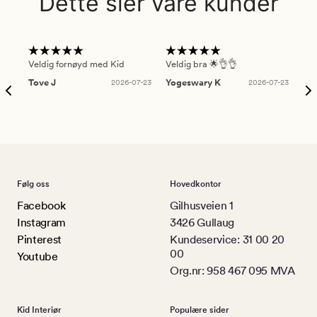
Dette sier våre kunder
Veldig fornøyd med Kid
Veldig bra 🌟👌👌
Gre
Tove J
2026-07-23
Yogeswary K
2026-07-23
An
Følg oss
Hovedkontor
Facebook
Gilhusveien 1
Instagram
3426 Gullaug
Pinterest
Kundeservice: 31 00 20
00
Youtube
Org.nr: 958 467 095 MVA
Kid Interiør
Populære sider