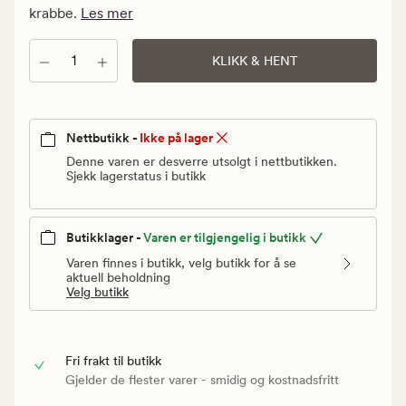
Vanlig
krabbe.
Les mer
pris
99,90
Antall
KLIKK & HENT
kr
Nettbutikk -
Ikke på lager
Denne varen er desverre utsolgt i nettbutikken.
Sjekk lagerstatus i butikk
Butikklager -
Varen er tilgjengelig i butikk
Varen finnes i butikk, velg butikk for å se
aktuell beholdning
Velg butikk
Fri frakt til butikk
Gjelder de flester varer - smidig og kostnadsfritt