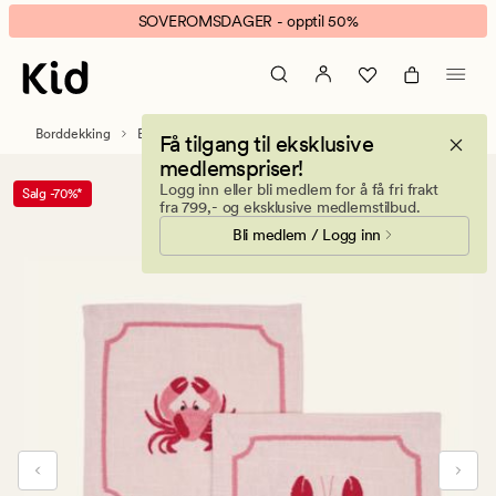
Sea
Animert
SOVEROMSDAGER - opptil 50%
2pk
banner.
drikkebrikke
Klikk
rosa
ESCAPE
for
Borddekking
Bordbrikker
Få tilgang til eksklusive
å
medlemspriser!
pause.
Logg inn eller bli medlem for å få fri frakt
Salg -70%*
fra 799,- og eksklusive medlemstilbud.
Bli medlem / Logg inn