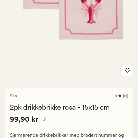
Sea
0
(0)
0
anmeldels
2pk drikkebrikke rosa - 15x15 cm
med
en
Pris
Pris
99,90 kr
gjennomsni
99,90 kr
vurdering
99,90
på
kr.
0
Sjarmerende drikkebrikker med brodert hummer og