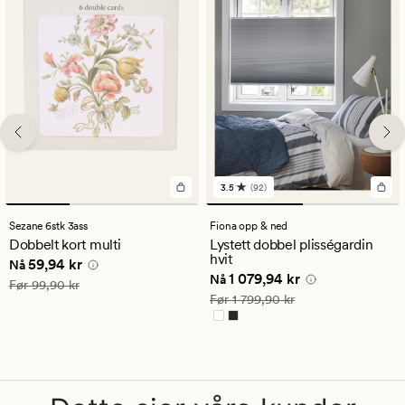
3.5
(92)
92
anmeldelser
med
Sezane 6stk 3ass
Fiona opp & ned
en
Dobbelt kort multi
Lystett dobbel plisségardin
gjennomsnittlig
hvit
Nåværende pris
59,94 kr
59,94 kr
vurdering
Nå
Nåværende pris
1 079,94 kr
1 079,94 kr
på
Nå
Vanlig pris
99,90 kr
Før
99,90 kr
3.5
Vanlig pris
1 799,90 kr
Før
1 799,90 kr