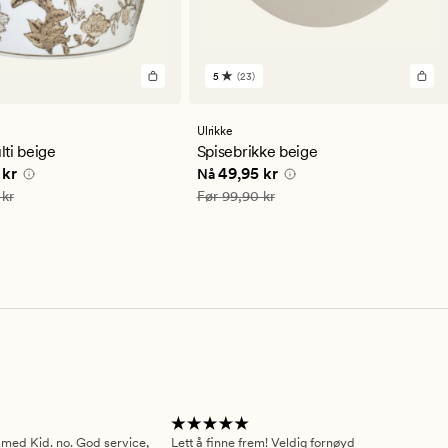
5
(23)
23
anmeldelser
med
en
Ulrikke
gjennomsnittlig
ti beige
Spisebrikke beige
vurdering
e pris
299,95 kr
Nåværende pris
49,95 kr
 kr
49,95 kr
Nå
på
5
599,90 kr
Vanlig pris
99,90 kr
 kr
Før
99,90 kr
 med Kid. no. God service,
Lett å finne frem! Veldig fornøyd
Pas