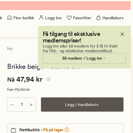
Finn butikk
Logg Inn
Favoritter
Handlekurv
k
Få tilgang til eksklusive
medlemspriser!
Logg inn eller bli medlem for å få fri frakt
Ivy
4.5
(4)
4
fra 799,- og eksklusive medlemstilbud.
anmeldelse
Bli medlem / Logg inn
med
en
Brikke beige - 35x45 cm
gjennomsnit
vurdering
Nåværende
Nåværende pris
47,94 kr
47,94 kr
på
Nå
4.5
pris
Vanlig pris
79,90 kr
Før
79,90 kr
47,94
kr.
Antall
Legg i handlekurv
Vanlig
pris
79,90
kr
Nettbutikk -
Få på lager