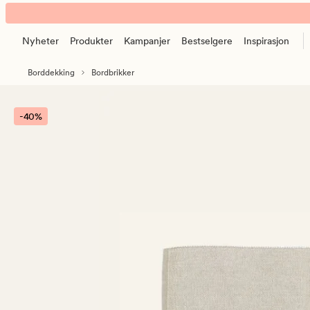
Ivy
Animert
brikke
banner.
beige
Nyheter
Produkter
Kampanjer
Bestselgere
Inspirasjon
Klikk
ESCAPE
Borddekking
Bordbrikker
for
å
pause.
-40%