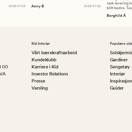
rask levering h
2026-07-23
Anny B
2026-07-22
blitt bedre. Tu
Borghild Å
Kid Interiør
Populære sid
Vårt bærekraftsarbeid
Solskjermi
Kundeklubb
Gardiner
0 00
Karriere i Kid
Sengetøy
MVA
Investor Relations
Interiør
Presse
Inspirasjon
Varsling
Guider