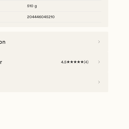
510 g
204446045210
on
r
4.5
(
4
)