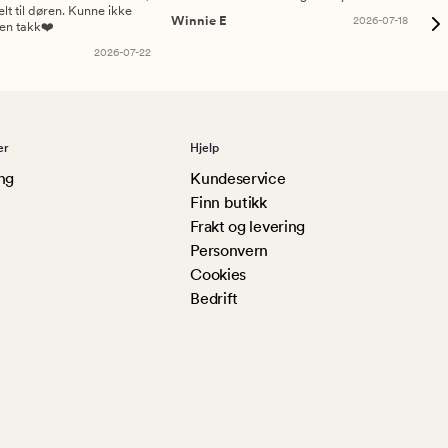
elt til døren. Kunne ikke
Winnie E
2026-07-18
Ah
sen takk❤️
2026-07-22
er
Hjelp
ng
Kundeservice
Finn butikk
Frakt og levering
Personvern
Cookies
Bedrift