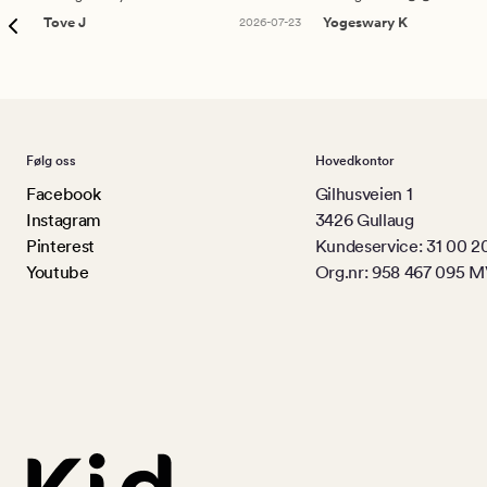
Tove J
2026-07-23
Yogeswary K
Følg oss
Hovedkontor
Facebook
Gilhusveien 1
Instagram
3426 Gullaug
Pinterest
Kundeservice: 31 00 2
Youtube
Org.nr: 958 467 095 