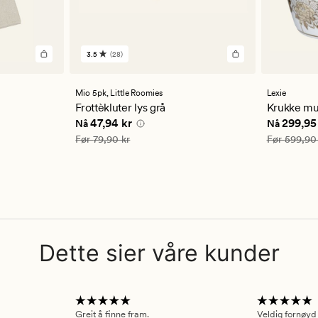
3.5
(28)
28
anmeldelser
med
en
Mio 5pk,
Little Roomies
Lexie
gjennomsnittlig
Frottèkluter lys grå
Krukke mul
vurdering
4 kr
Nåværende pris
47,94 kr
Nåværend
47,94 kr
299,95
Nå
Nå
på
3.5
Vanlig pris
79,90 kr
Vanlig pris
Før
79,90 kr
Før
599,90
Dette sier våre kunder
Greit å finne fram.
Veldig fornøyd