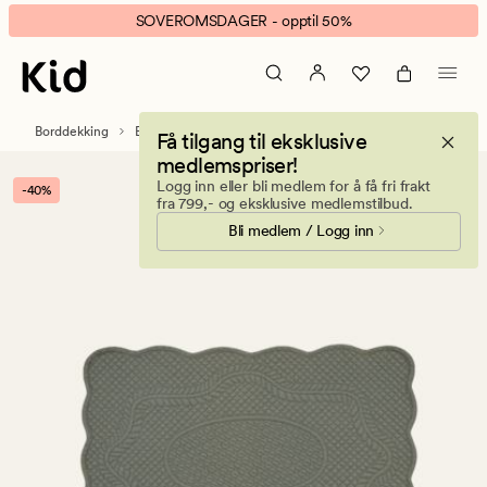
Hermine
Animert
SOVEROMSDAGER - opptil 50%
brikke
banner.
lys
Klikk
grønn
ESCAPE
for
Borddekking
Bordbrikker
Få tilgang til eksklusive
å
medlemspriser!
pause.
Logg inn eller bli medlem for å få fri frakt
-40%
fra 799,- og eksklusive medlemstilbud.
Bli medlem / Logg inn