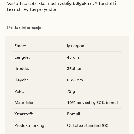
Vattert spisebrikke med nydelig bølgekant. Ytterstoff i
bomull. Fyll av polyester.
Produktinformasjon
Farge
:
lys grønn
Lengde
:
45 cm
Bredde
:
33.5 cm
Høyde
:
0.25 cm
Vekt
:
72 g
Materiale
:
40% polyester, 60% bomull
Ytterstoff
:
Bomull
Produktmerking
:
Oekotex standard 100