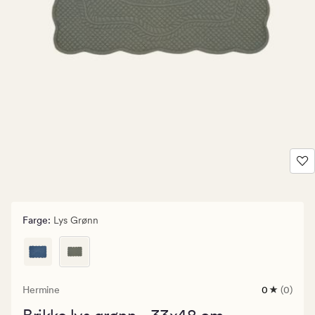
Farge
:
Lys Grønn
Hermine
0
(0)
0
anmeldels