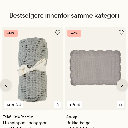
Bestselgere innenfor samme kategori
-40%
-40%
4.5
(23)
5
(5)
23
5
anmeldelser
anmeldelser
med
med
Tellef,
Little Roomies
Scallop
en
en
Helseteppe lindegrønn
Brikke beige
gjennomsnittlig
gjennomsnittlig