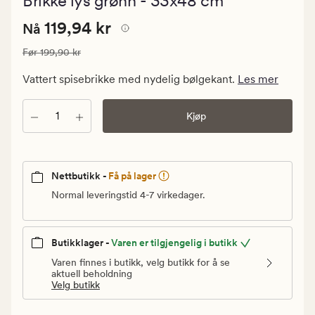
Brikke lys grønn - 33x48 cm
med
en
Nåværende
Nåværende pris
119,94 kr
gjennomsni
119,94 kr
Nå
vurdering
pris
på
Vanlig pris
199,90 kr
Før
199,90 kr
119,94
0
kr.
Vattert spisebrikke med nydelig bølgekant.
Les mer
Vanlig
pris
Antall
Kjøp
199,90
kr
Nettbutikk -
Få på lager
Normal leveringstid 4-7 virkedager.
Butikklager -
Varen er tilgjengelig i butikk
Varen finnes i butikk, velg butikk for å se
aktuell beholdning
Velg butikk