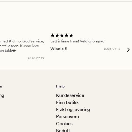
 med Kid. no. God service,
Lett å finne frem! Veldig fornøyd
Pas
elt til døren. Kunne ikke
Winnie E
2026-07-18
Ah
sen takk❤️
2026-07-22
er
Hjelp
ng
Kundeservice
Finn butikk
Frakt og levering
Personvern
Cookies
Bedrift