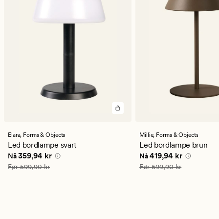
Elara,
Forms & Objects
Millie,
Forms & Objects
Led bordlampe svart
Led bordlampe brun
Nåværende pris
359,94 kr
Nåværende pris
419,9
359,94 kr
419,94 kr
Nå
Nå
Vanlig pris
599,90 kr
Vanlig pris
699,90 kr
Før
599,90 kr
Før
699,90 kr