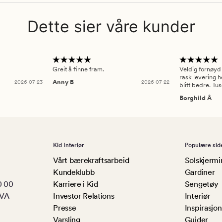
Dette sier våre kunder
Greit å finne fram.
Veldig fornøyd
rask levering h
2026-07-23
Anny B
2026-07-22
blitt bedre. Tu
Borghild Å
Kid Interiør
Populære sid
Vårt bærekraftsarbeid
Solskjermi
Kundeklubb
Gardiner
0 00
Karriere i Kid
Sengetøy
MVA
Investor Relations
Interiør
Presse
Inspirasjon
Varsling
Guider