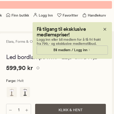
Finn butikk
Logg Inn
Favoritter
Handlekurv
k
Få tilgang til eksklusive
medlemspriser!
Logg inn eller bli medlem for å få fri frakt
Elara,
Forms & Objects
0
(0)
0
fra 799,- og eksklusive medlemstilbud.
anmeldels
Bli medlem / Logg inn
med
en
Led bordlampe hvit - 22,9 cm ø14,2
gjennomsni
vurdering
Pris
Pris
599,90 kr
599,90 kr
på
0
599,90
kr.
Farge
:
Hvit
Vanlig
pris
599,90
kr
Antall
KLIKK & HENT