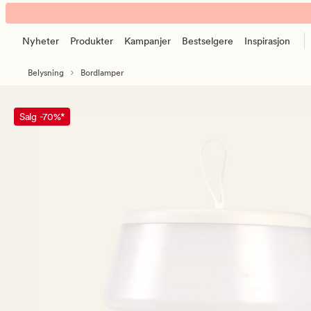
Elara
Animert
led
banner.
bordlampe
Nyheter
Produkter
Kampanjer
Bestselgere
Inspirasjon
Klikk
hvit
ESCAPE
Belysning
Bordlamper
for
å
pause.
Salg -70%*