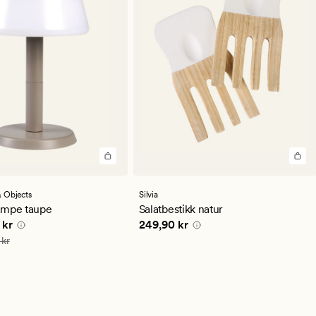
 Objects
Silvia
ampe taupe
Salatbestikk natur
e pris
359,94 kr
Pris
249,90 kr
 kr
249,90 kr
599,90 kr
 kr