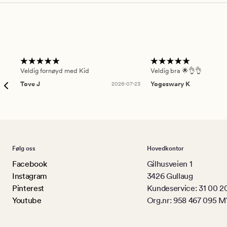
Veldig fornøyd med Kid
Veldig bra 🌟👌👌
Tove J
2026-07-23
Yogeswary K
Følg oss
Hovedkontor
Facebook
Gilhusveien 1
Instagram
3426 Gullaug
Pinterest
Kundeservice: 31 00 2
Youtube
Org.nr: 958 467 095 