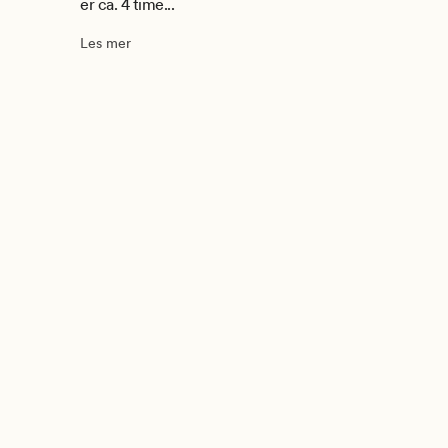
er ca. 4 time...
Les mer