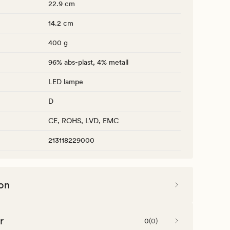
22.9 cm
14.2 cm
400 g
96% abs-plast, 4% metall
LED lampe
D
CE, ROHS, LVD, EMC
213118229000
on
r
0
(
0
)