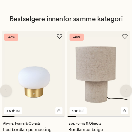
Bestselgere innenfor samme kategori
-40%
-40%
4.5
(5)
4
(30)
5
30
anmeldelser
anmeldelser
med
med
Alivine,
Forms & Objects
Eve,
Forms & Objects
en
en
Led bordlampe messing
Bordlampe beige
gjennomsnittlig
gjennomsnittlig