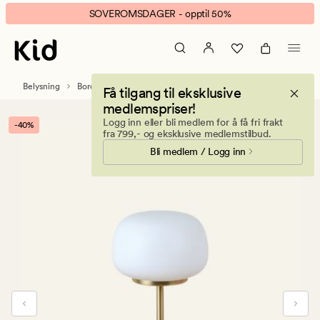
Avelia
Animert
SOVEROMSDAGER - opptil 50%
led
banner.
bordlampe
Klikk
messing
ESCAPE
for
Belysning
Bordlamper
Få tilgang til eksklusive
å
medlemspriser!
pause.
Logg inn eller bli medlem for å få fri frakt
-40%
fra 799,- og eksklusive medlemstilbud.
Bli medlem / Logg inn