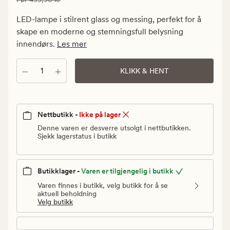
299,94
kr.
LED-lampe i stilrent glass og messing, perfekt for å
Vanlig
skape en moderne og stemningsfull belysning
pris
innendørs.
Les mer
499,90
kr
Antall
KLIKK & HENT
Nettbutikk -
Ikke på lager
Denne varen er desverre utsolgt i nettbutikken.
Sjekk lagerstatus i butikk
Butikklager -
Varen er tilgjengelig i butikk
Varen finnes i butikk, velg butikk for å se
aktuell beholdning
Velg butikk