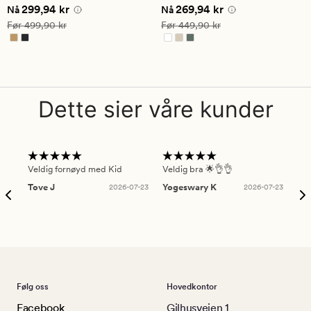
Nåværende pris
299,94 kr
Nåværende pris
269,94 kr
299,94 kr
269,94 kr
vurdering
vurdering
Nå
Nå
på
på
Vanlig pris
499,90 kr
Vanlig pris
449,90 kr
Før
499,90 kr
Før
449,90 kr
4.5
4
Dette sier våre kunder
Veldig fornøyd med Kid
Veldig bra 🌟👌👌
Gre
Tove J
2026-07-23
Yogeswary K
2026-07-23
An
Følg oss
Hovedkontor
Facebook
Gilhusveien 1