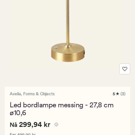
Avelia,
Forms & Objects
5
(3)
3
anmeldels
Led bordlampe messing - 27,8 cm
med
en
ø10,6
gjennomsni
vurdering
Nåværende
Nåværende pris
299,94 kr
299,94 kr
Nå
på
5
pris
Vanlig pris
499,90 kr
Før
499,90 kr