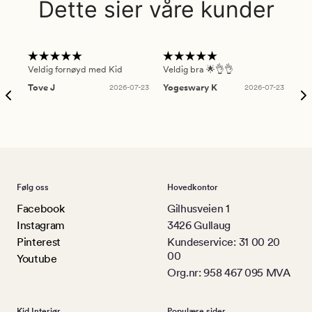
Dette sier våre kunder
Veldig fornøyd med Kid
Veldig bra 🌟👌👌
Gre
Tove J
2026-07-23
Yogeswary K
2026-07-23
An
Følg oss
Hovedkontor
Facebook
Gilhusveien 1
Instagram
3426 Gullaug
Pinterest
Kundeservice: 31 00 20
00
Youtube
Org.nr: 958 467 095 MVA
Kid Interiør
Populære sider