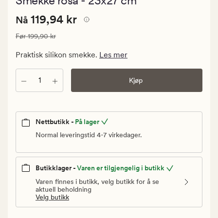
Smekke rosa - 23x27 cm
med
en
Nåværende
Nåværende pris
119,94 kr
gjennomsni
119,94 kr
Nå
vurdering
pris
på
Vanlig pris
199,90 kr
Før
199,90 kr
119,94
4
kr.
Praktisk silikon smekke.
Les mer
Vanlig
pris
Antall
Kjøp
199,90
kr
Nettbutikk -
På lager
Normal leveringstid 4-7 virkedager.
Butikklager -
Varen er tilgjengelig i butikk
Varen finnes i butikk, velg butikk for å se
aktuell beholdning
Velg butikk