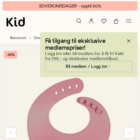
Mina
Animert
SOVEROMSDAGER - opptil 50%
smekke
banner.
rosa
Klikk
ESCAPE
for
Barnerom
Smekker
Få tilgang til eksklusive
å
medlemspriser!
pause.
Logg inn eller bli medlem for å få fri frakt
-40%
fra 799,- og eksklusive medlemstilbud.
Bli medlem / Logg inn