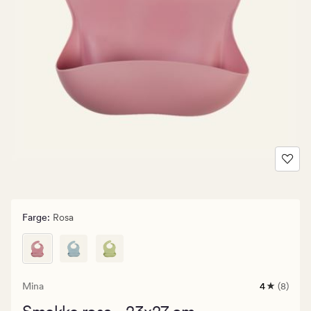
Farge
:
Rosa
Mina
4
(8)
8
anmeldels