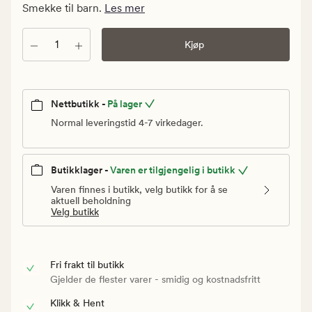
kr.
Smekke til barn.
Les mer
Vanlig
pris
Antall
Kjøp
199,90
kr
Nettbutikk -
På lager
Normal leveringstid 4-7 virkedager.
Butikklager -
Varen er tilgjengelig i butikk
Varen finnes i butikk, velg butikk for å se
aktuell beholdning
Velg butikk
Fri frakt til butikk
Gjelder de flester varer - smidig og kostnadsfritt
Klikk & Hent