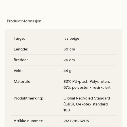
Produktinformasjon
Farge
:
lys beige
Lengde
:
30 cm
Bredde
:
26 cm
Vekt
:
44 g
Materiale
:
33% PU-plast, Polyuretan,
67% polyester - resirkulert
Produktmerking
:
Global Recycled Standard
(GRS), Oekotex standard
100
Artikkelnummer
:
213728123205