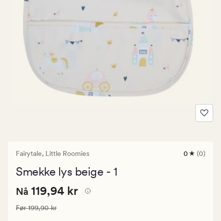
Fairytale,
Little Roomies
0
(0)
0
anmeldels
Smekke lys beige - 1
med
en
Nåværende
Nåværende pris
119,94 kr
gjennomsni
119,94 kr
Nå
vurdering
pris
på
Vanlig pris
199,90 kr
Før
199,90 kr
119,94
0