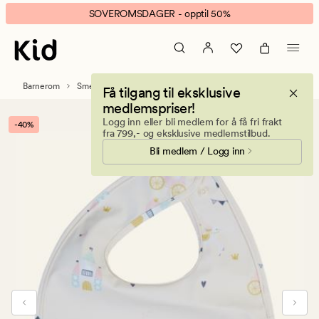
Fairytale
Animert
SOVEROMSDAGER - opptil 50%
smekke
banner.
lys
Klikk
beige
ESCAPE
for
Barnerom
Smekker
Få tilgang til eksklusive
å
medlemspriser!
pause.
Logg inn eller bli medlem for å få fri frakt
-40%
fra 799,- og eksklusive medlemstilbud.
Bli medlem / Logg inn