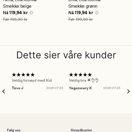
en
Smekke beige
Smekke grønn
gjennomsnittlig
Nåværende pris
119,94 kr
Nåværende pris
119,94 kr
119,94 kr
119,94 kr
vurdering
Nå
Nå
på
Vanlig pris
199,90 kr
Vanlig pris
199,90 kr
Før
199,90 kr
Før
199,90 kr
4.5
Dette sier våre kunder
Veldig fornøyd med Kid
Veldig bra 🌟👌👌
Gre
Tove J
2026-07-23
Yogeswary K
2026-07-23
An
Følg oss
Hovedkontor