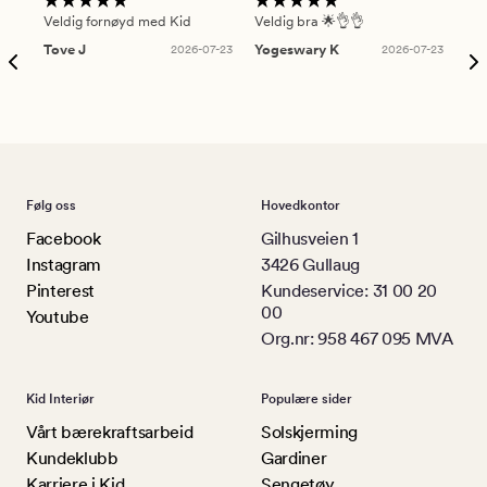
Veldig fornøyd med Kid
Veldig bra 🌟👌👌
Gre
Tove J
2026-07-23
Yogeswary K
2026-07-23
An
Følg oss
Hovedkontor
Facebook
Gilhusveien 1
Instagram
3426 Gullaug
Pinterest
Kundeservice: 31 00 20
00
Youtube
Org.nr: 958 467 095 MVA
Kid Interiør
Populære sider
Vårt bærekraftsarbeid
Solskjerming
Kundeklubb
Gardiner
Karriere i Kid
Sengetøy