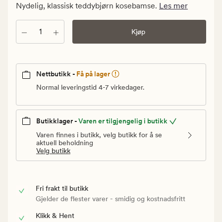
kr.
Nydelig, klassisk teddybjørn kosebamse.
Les mer
Vanlig
pris
Antall
Kjøp
279,90
kr
Nettbutikk -
Få på lager
Normal leveringstid 4-7 virkedager.
Butikklager -
Varen er tilgjengelig i butikk
Varen finnes i butikk, velg butikk for å se
aktuell beholdning
Velg butikk
Fri frakt til butikk
Gjelder de flester varer - smidig og kostnadsfritt
Klikk & Hent