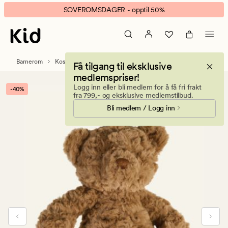
Teddy
Animert
SOVEROMSDAGER - opptil 50%
kosedyr
banner.
brun
Klikk
ESCAPE
for
Barnerom
Kosedyr og kosekluter
Få tilgang til eksklusive
å
medlemspriser!
pause.
Logg inn eller bli medlem for å få fri frakt
-40%
fra 799,- og eksklusive medlemstilbud.
Bli medlem / Logg inn