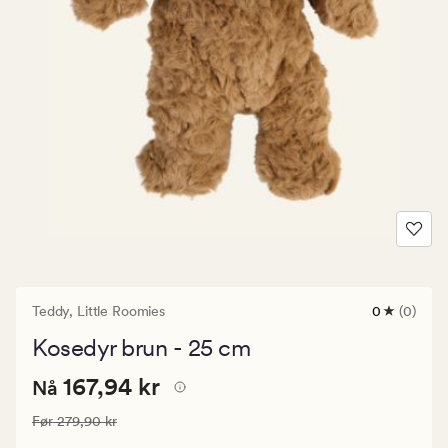
Teddy,
Little Roomies
0
(0)
0
anmeldels
Kosedyr brun - 25 cm
med
en
Nåværende
Nåværende pris
167,94 kr
gjennomsni
167,94 kr
Nå
vurdering
pris
på
Vanlig pris
279,90 kr
Før
279,90 kr
167,94
0