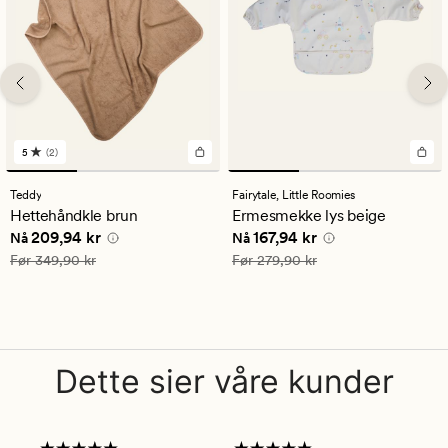
5
(2)
2
anmeldelser
med
Teddy
Fairytale,
Little Roomies
en
Hettehåndkle brun
Ermesmekke lys beige
gjennomsnittlig
Nåværende pris
209,94 kr
Nåværende pris
167,94 kr
209,94 kr
167,94 kr
vurdering
Nå
Nå
på
Vanlig pris
349,90 kr
Vanlig pris
279,90 kr
Før
349,90 kr
Før
279,90 kr
5
Dette sier våre kunder