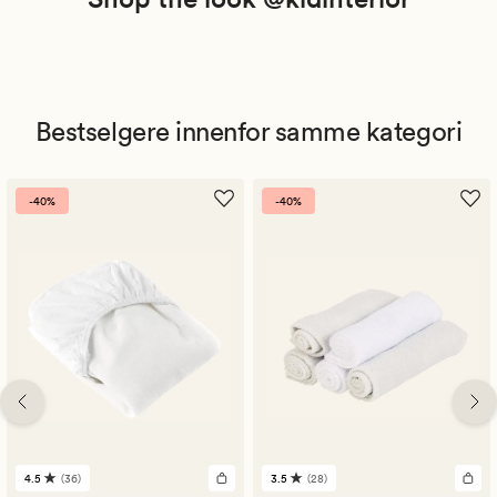
Bestselgere innenfor samme kategori
-40%
-40%
4.5
(36)
3.5
(28)
36
28