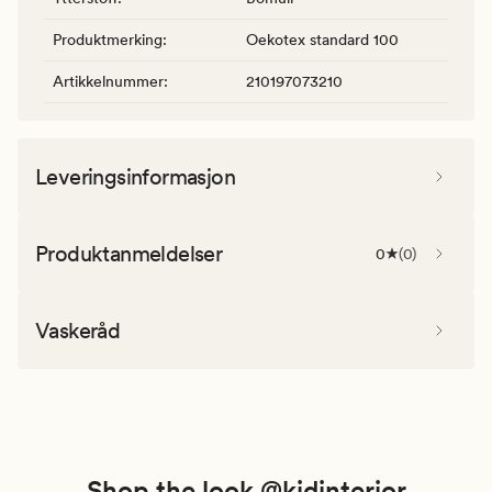
Produktmerking
:
Oekotex standard 100
Artikkelnummer
:
210197073210
Leveringsinformasjon
Produktanmeldelser
0
(
0
)
Vaskeråd
Shop the look @kidinterior