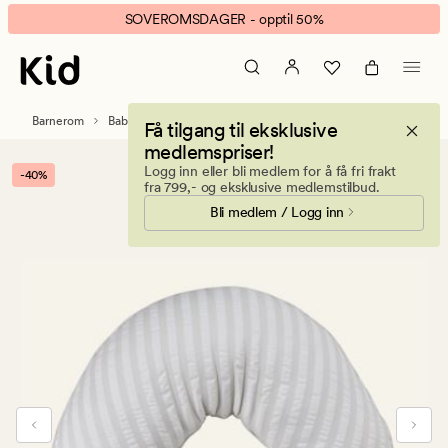
Stripy
Animert
SOVEROMSDAGER - opptil 50%
ammepute
banner.
beige
Klikk
ESCAPE
for
Barnerom
Babyutstyr
Ammeputer og stellematter
Få tilgang til eksklusive
å
medlemspriser!
pause.
Logg inn eller bli medlem for å få fri frakt
-40%
fra 799,- og eksklusive medlemstilbud.
Bli medlem / Logg inn