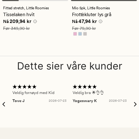
anmeldelser
anmeldelser
med
med
Fitted stretch,
Little Roomies
Mio 5pk,
Little Roomies
en
en
Tisselaken hvit
Frottèkluter lys grå
gjennomsnittlig
gjennomsnittlig
Nåværende pris
209,94 kr
Nåværende pris
47,94 kr
209,94 kr
47,94 kr
vurdering
vurdering
Nå
Nå
på
på
Vanlig pris
349,90 kr
Vanlig pris
79,90 kr
Før
349,90 kr
Før
79,90 kr
4.5
3.5
Dette sier våre kunder
Veldig fornøyd med Kid
Veldig bra 🌟👌👌
Gre
Tove J
2026-07-23
Yogeswary K
2026-07-23
An