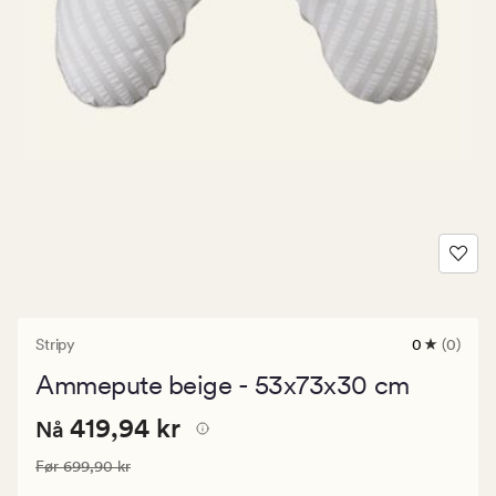
Stripy
0
(0)
0
anmeldels
Ammepute beige - 53x73x30 cm
med
en
Nåværende
Nåværende pris
419,94 kr
gjennomsni
419,94 kr
Nå
vurdering
pris
på
Vanlig pris
699,90 kr
Før
699,90 kr
419,94
0