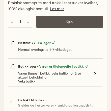
kr.
Praktisk ammepute med trekk i seersucker kvalitet,
Vanlig
100% økologisk bomull.
Les mer
pris
699,90
Antall
Kjøp
kr
Nettbutikk -
På lager
Normal leveringstid 4-7 virkedager.
Butikklager -
Varen er tilgjengelig i butikk
Varen finnes i butikk, velg butikk for å se
aktuell beholdning
Velg butikk
Fri frakt til butikk
Gjelder de flester varer - smidig og kostnadsfritt