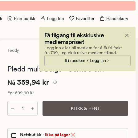
Finn butikk
Logg Inn
Favoritter
Handlekurv
k
Få tilgang til eksklusive
medlemspriser!
Logg inn eller bli medlem for å få fri frakt
Teddy
0
(0)
0
fra 799,- og eksklusive medlemstilbud.
anmeldels
Bli medlem / Logg inn
med
en
Pledd multi beige - 80x100 cm
gjennomsni
vurdering
Nåværende
Nåværende pris
359,94 kr
359,94 kr
på
Nå
0
pris
Vanlig pris
599,90 kr
Før
599,90 kr
359,94
kr.
Antall
KLIKK & HENT
Vanlig
pris
599,90
kr
Nettbutikk -
Ikke på lager