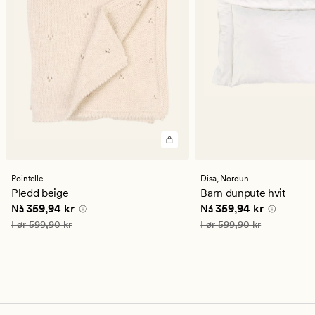
Pointelle
Disa,
Nordun
Pledd beige
Barn dunpute hvit
Nåværende pris
359,94 kr
Nåværende pris
359,9
359,94 kr
359,94 kr
Nå
Nå
Vanlig pris
599,90 kr
Vanlig pris
599,90 kr
Før
599,90 kr
Før
599,90 kr