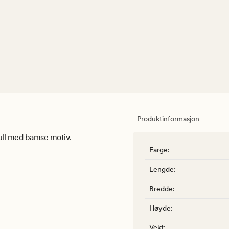
Produktinformasjon
mull med bamse motiv.
Farge
:
Lengde
:
Bredde
:
Høyde
:
Vekt
: