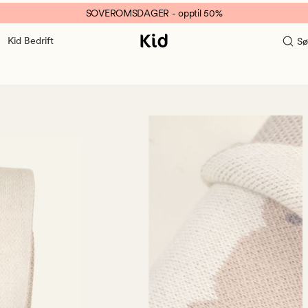
SOVEROMSDAGER - opptil 50%
Kid Bedrift
Sø