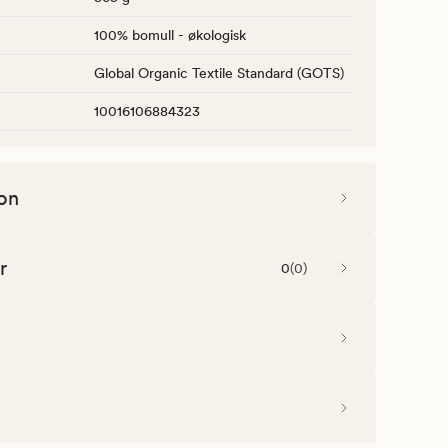
100% bomull - økologisk
Global Organic Textile Standard (GOTS)
10016106884323
on
r
0
(
0
)