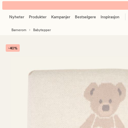
Teddy
Animert
pledd
banner.
multi
Nyheter
Produkter
Kampanjer
Bestselgere
Inspirasjon
Klikk
beige
ESCAPE
Barnerom
Babytepper
for
å
pause.
-40%