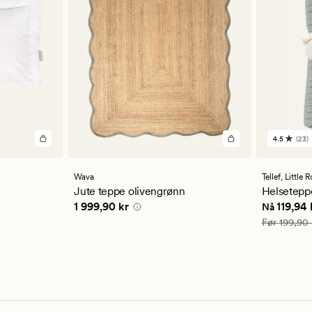
4.5
(23)
23
anmelde
med
en
Wava
Tellef,
Little 
gjennom
Jute teppe olivengrønn
Helsetepp
vurderi
4 kr
Pris
1 999,90 kr
Nåværend
1 999,90 kr
119,94 
Nå
på
4.5
Vanlig pris
Før
199,90 