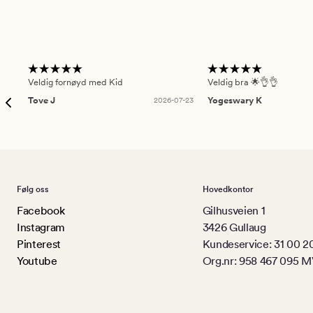
Veldig fornøyd med Kid
Veldig bra 🌟👌👌
Tove J
2026-07-23
Yogeswary K
Følg oss
Hovedkontor
Facebook
Gilhusveien 1
Instagram
3426 Gullaug
Pinterest
Kundeservice: 31 00 2
Youtube
Org.nr: 958 467 095 