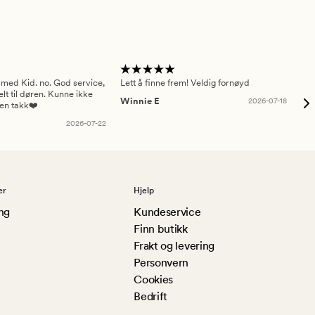
 med Kid. no. God service,
Lett å finne frem! Veldig fornøyd
Pas
elt til døren. Kunne ikke
Winnie E
2026-07-18
Ah
sen takk❤️
2026-07-22
er
Hjelp
ng
Kundeservice
Finn butikk
Frakt og levering
Personvern
Cookies
Bedrift