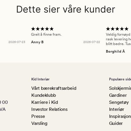
Dette sier våre kunder
Greit å finne fram.
Veldig fornøyd
rask levering h
2026-07-23
Anny B
2026-07-22
blitt bedre. Tu
Borghild Å
Kid Interiør
Populære sid
Vårt bærekraftsarbeid
Solskjermi
Kundeklubb
Gardiner
0 00
Karriere i Kid
Sengetøy
MVA
Investor Relations
Interiør
Presse
Inspirasjon
Varsling
Guider