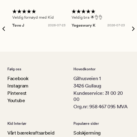
Veldig fornøyd med Kid
Veldig bra 🌟👌👌
Gre
Tove J
2026-07-23
Yogeswary K
2026-07-23
An
Følg oss
Hovedkontor
Facebook
Gilhusveien 1
Instagram
3426 Gullaug
Pinterest
Kundeservice: 31 00 20
00
Youtube
Org.nr: 958 467 095 MVA
Kid Interiør
Populære sider
Vårt bærekraftsarbeid
Solskjerming