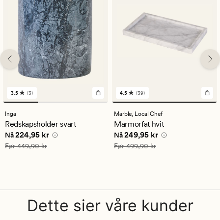
3.5
(3)
4.5
(39)
3
39
anmeldelser
anmeldelser
med
med
Inga
Marble,
Local Chef
en
en
Redskapsholder svart
Marmorfat hvit
gjennomsnittlig
gjennomsnittlig
Nåværende pris
224,95 kr
Nåværende pris
249,95 kr
224,95 kr
249,95 kr
vurdering
vurdering
Nå
Nå
på
på
Vanlig pris
449,90 kr
Vanlig pris
499,90 kr
Før
449,90 kr
Før
499,90 kr
3.5
4.5
Dette sier våre kunder