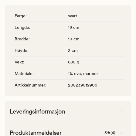
Farge
:
svart
Lengde
:
19 cm
Bredde
:
10 cm
Høyde
:
2 cm
Vekt
:
680 g
Materiale
:
1% eva, marmor
Artikkelnummer
:
208239019900
Leveringsinformasjon
Produktanmeldelser
5
(
4
)