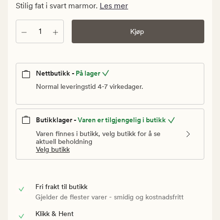
kr.
Stilig fat i svart marmor.
Les mer
Vanlig
pris
Antall
Kjøp
399,90
kr
Nettbutikk -
På lager
Normal leveringstid 4-7 virkedager.
Butikklager -
Varen er tilgjengelig i butikk
Varen finnes i butikk, velg butikk for å se
aktuell beholdning
Velg butikk
Fri frakt til butikk
Gjelder de flester varer - smidig og kostnadsfritt
Klikk & Hent