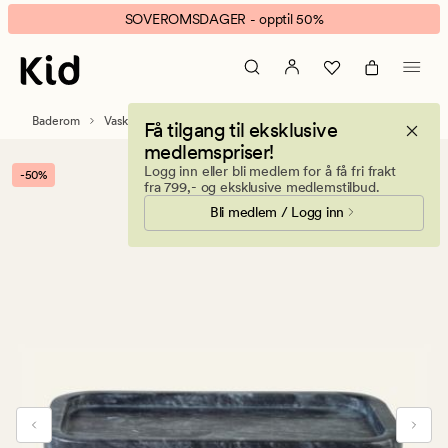
Johanne
Animert
SOVEROMSDAGER - opptil 50%
fat
banner.
svart
Klikk
ESCAPE
for
Baderom
Vaskemiddel
Få tilgang til eksklusive
å
medlemspriser!
pause.
Logg inn eller bli medlem for å få fri frakt
-50%
fra 799,- og eksklusive medlemstilbud.
Bli medlem / Logg inn