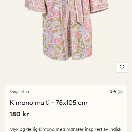
Sangeetha
0
(0)
0
anmeldels
Kimono multi - 75x105 cm
med
en
Pris
Pris
180 kr
gjennomsni
180 kr
vurdering
180
på
kr.
0
Myk og deilig kimono med mønster inspirert av indisk