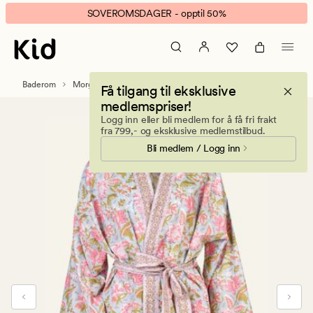
Sangeetha
Animert
SOVEROMSDAGER - opptil 50%
kimono
banner.
multi
Klikk
ESCAPE
for
Baderom
Morgenkåper
Få tilgang til eksklusive
å
medlemspriser!
pause.
Logg inn eller bli medlem for å få fri frakt
fra 799,- og eksklusive medlemstilbud.
Bli medlem / Logg inn