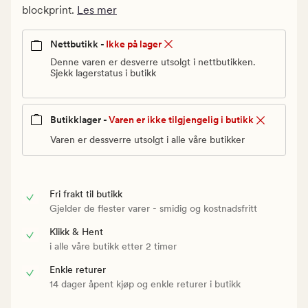
Vanlig
blockprint.
Les mer
pris
180
Nettbutikk -
Ikke på lager
kr
Denne varen er desverre utsolgt i nettbutikken.
Sjekk lagerstatus i butikk
Butikklager -
Varen er ikke tilgjengelig i butikk
Varen er dessverre utsolgt i alle våre butikker
Fri frakt til butikk
Gjelder de flester varer - smidig og kostnadsfritt
Klikk & Hent
i alle våre butikk etter 2 timer
Enkle returer
14 dager åpent kjøp og enkle returer i butikk