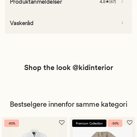
Produktanmeldelser
4.5
(
67
)
Vaskeråd
Shop the look @kidinterior
Bestselgere innenfor samme kategori
-50%
Premium Collection
-50%