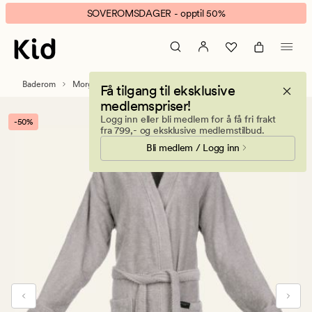
Hotel
Animert
SOVEROMSDAGER - opptil 50%
Selection
banner.
morgenkåpe
Klikk
grå
ESCAPE
for
Baderom
Morgenkåper
Få tilgang til eksklusive
å
medlemspriser!
pause.
Logg inn eller bli medlem for å få fri frakt
-50%
fra 799,- og eksklusive medlemstilbud.
Bli medlem / Logg inn