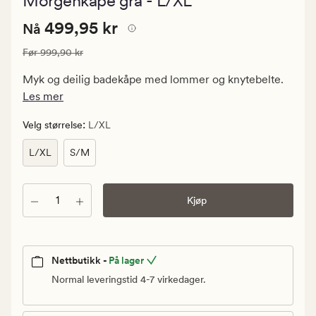
Morgenkåpe grå - L/XL
med
en
Nåværende
Nåværende pris
499,95 kr
gjennomsnitt
499,95 kr
Nå
vurdering
pris
på
Vanlig pris
999,90 kr
Før
999,90 kr
499,95
4.5
kr.
Myk og deilig badekåpe med lommer og knytebelte.
Vanlig
Les mer
pris
999,90
:
Velg størrelse
L/XL
kr
L/XL
S/M
Antall
Kjøp
Nettbutikk -
På lager
Normal leveringstid 4-7 virkedager.