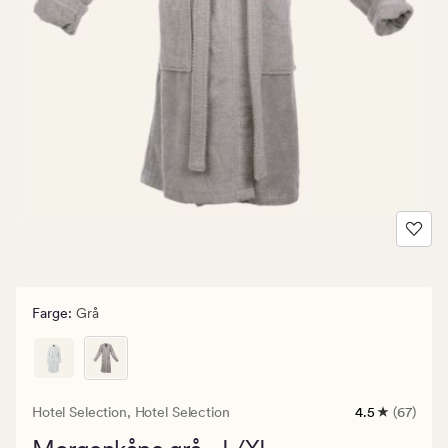
Farge
:
Grå
Hotel Selection,
Hotel Selection
4.5
(67)
67
anmeldelser