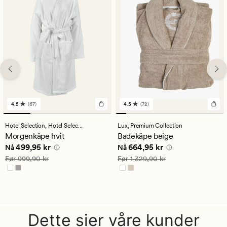
4.5
(67)
4.5
(72)
67
72
anmeldelser
anmeldelser
med
med
Hotel Selection,
Hotel Selection
Lux,
Premium Collection
en
en
Morgenkåpe hvit
Badekåpe beige
gjennomsnittlig
gjennomsnittlig
Nåværende pris
499,95 kr
Nåværende pris
664,95 kr
499,95 kr
664,95 kr
vurdering
vurdering
Nå
Nå
på
på
Vanlig pris
999,90 kr
Vanlig pris
1 329,90 kr
Før
999,90 kr
Før
1 329,90 kr
4.5
4.5
Dette sier våre kunder