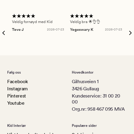
Veldig fornøyd med Kid
Veldig bra 🌟👌👌
Gre
Tove J
2026-07-23
Yogeswary K
2026-07-23
An
Følg oss
Hovedkontor
Facebook
Gilhusveien 1
Instagram
3426 Gullaug
Pinterest
Kundeservice: 31 00 20
00
Youtube
Org.nr: 958 467 095 MVA
Kid Interiør
Populære sider