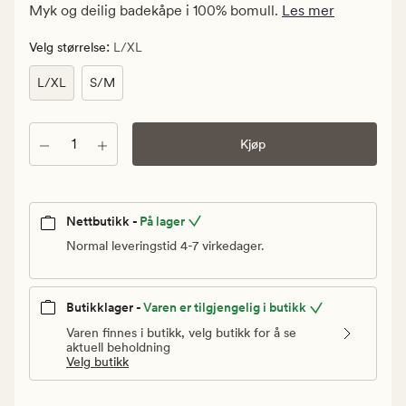
kr.
Myk og deilig badekåpe i 100% bomull.
Les mer
Vanlig
pris
:
Velg størrelse
L/XL
799,90
L/XL
S/M
kr
Antall
Kjøp
Nettbutikk -
På lager
Normal leveringstid 4-7 virkedager.
Butikklager -
Varen er tilgjengelig i butikk
Varen finnes i butikk, velg butikk for å se
aktuell beholdning
Velg butikk