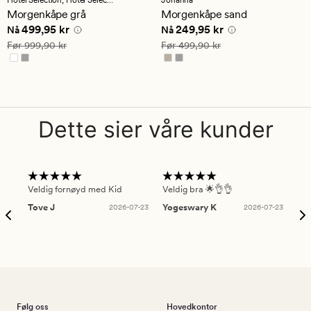
en
en
Morgenkåpe grå
Morgenkåpe sand
gjennomsnittlig
gjennomsnittlig
Nåværende pris
499,95 kr
Nåværende pris
249,95 kr
499,95 kr
249,95 kr
vurdering
vurdering
Nå
Nå
på
på
Vanlig pris
999,90 kr
Vanlig pris
499,90 kr
Før
999,90 kr
Før
499,90 kr
4.5
4.5
Dette sier våre kunder
Veldig fornøyd med Kid
Veldig bra 🌟👌👌
Gre
Tove J
2026-07-23
Yogeswary K
2026-07-23
An
Følg oss
Hovedkontor