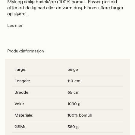
Myk og deilig badekåpe i 100% bomull. Passer perfekt
etter ett deilig bad eller en varm dusj. Finnes i flere farger
og større...
Les mer
Produktinformasjon
Farge
:
beige
Lengde
:
110 cm
Bredde
:
65 cm
Vekt
:
1090 g
Materiale
:
100% bomull
GSM
:
380 g