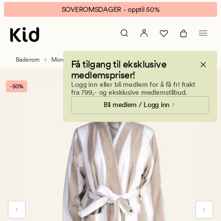
Cabin
Animert
SOVEROMSDAGER - opptil 50%
Stripe
banner.
badekåpe
Klikk
beige
ESCAPE
for
Baderom
Morgenkåper
Få tilgang til eksklusive
å
medlemspriser!
pause.
Logg inn eller bli medlem for å få fri frakt
-50%
fra 799,- og eksklusive medlemstilbud.
Bli medlem / Logg inn