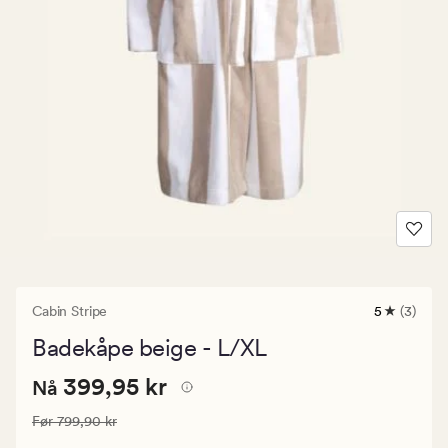
Cabin Stripe
5
(3)
3
anmeldels
Badekåpe beige - L/XL
med
en
Nåværende
Nåværende pris
399,95 kr
gjennomsni
399,95 kr
Nå
vurdering
pris
på
Vanlig pris
799,90 kr
Før
799,90 kr
399,95
5