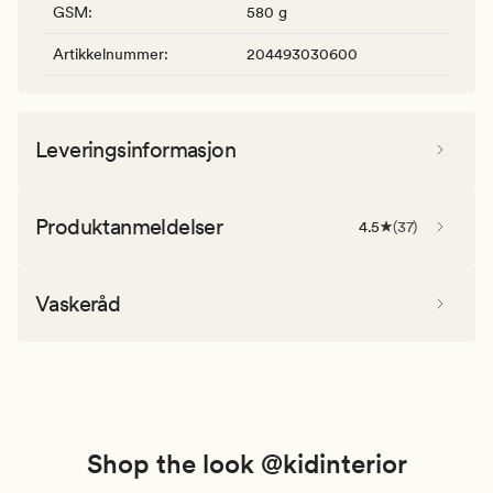
GSM
:
580 g
Artikkelnummer
:
204493030600
Leveringsinformasjon
Produktanmeldelser
4.5
(
37
)
Vaskeråd
Shop the look @kidinterior