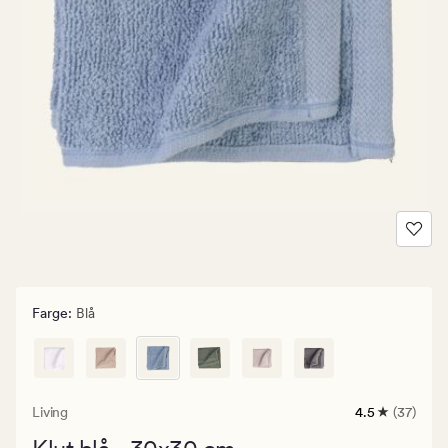
Farge
:
Blå
Living
4.5
(37)
37
anmeldelser