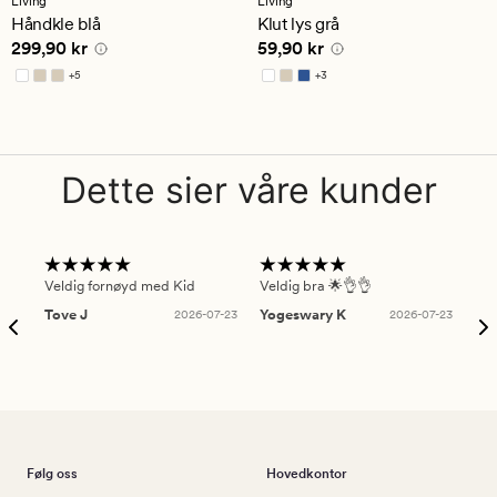
Living
Living
en
en
Håndkle blå
Klut lys grå
gjennomsnittlig
gjennomsnittlig
Pris
299,90 kr
Pris
59,90 kr
299,90 kr
59,90 kr
vurdering
vurdering
på
på
+
5
+
3
4.5
4.5
Tilgjengelig i flere farger
Tilgjengelig i flere farger
Dette sier våre kunder
Veldig fornøyd med Kid
Veldig bra 🌟👌👌
Gre
Tove J
2026-07-23
Yogeswary K
2026-07-23
An
Følg oss
Hovedkontor