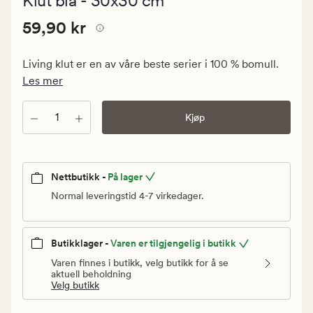
Klut blå - 30x30 cm
med
en
Pris
Pris
59,90 kr
gjennomsnitt
59,90 kr
vurdering
59,90
på
kr.
4.5
Living klut er en av våre beste serier i 100 % bomull.
Vanlig
Les mer
pris
59,90
Antall
Kjøp
kr
Nettbutikk -
På lager
Normal leveringstid 4-7 virkedager.
Butikklager -
Varen er tilgjengelig i butikk
Varen finnes i butikk, velg butikk for å se
aktuell beholdning
Velg butikk