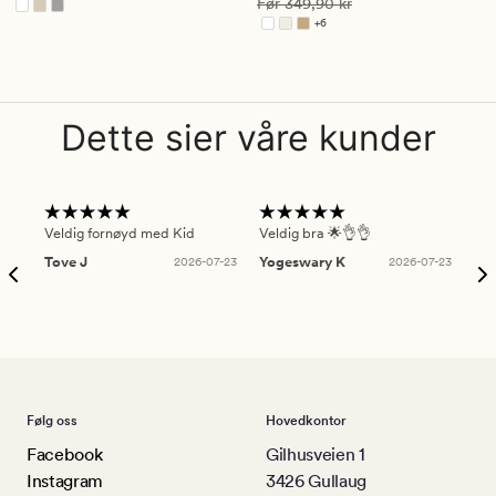
Vanlig pris
349,90 kr
Før
349,90 kr
3.5
4.5
+
6
Tilgjengelig i flere farger
Dette sier våre kunder
Veldig fornøyd med Kid
Veldig bra 🌟👌👌
Gre
Tove J
2026-07-23
Yogeswary K
2026-07-23
An
Følg oss
Hovedkontor
Facebook
Gilhusveien 1
Instagram
3426 Gullaug