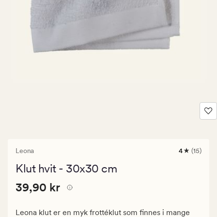
Leona
4
(15)
15
anmeldelse
Klut hvit - 30x30 cm
med
en
Pris
Pris
39,90 kr
gjennomsni
39,90 kr
vurdering
39,90
på
kr.
4
Leona klut er en myk frottéklut som finnes i mange