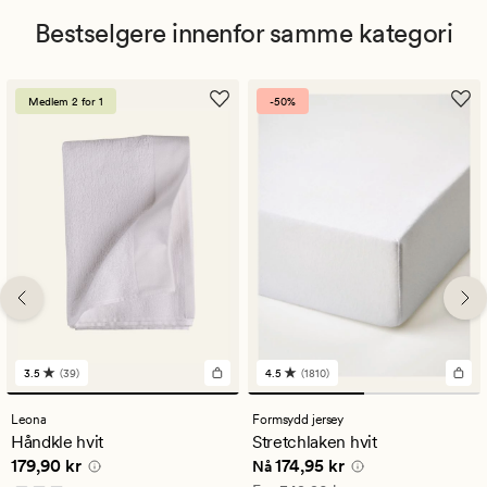
Bestselgere innenfor samme kategori
Medlem 2 for 1
-50%
3.5
(39)
4.5
(1810)
39
1810
anmeldelser
anmeldelser
med
med
Leona
Formsydd jersey
en
en
Håndkle hvit
Stretchlaken hvit
gjennomsnittlig
gjennomsnittlig
Pris
179,90 kr
Nåværende pris
174,95 kr
179,90 kr
174,95 kr
vurdering
vurdering
Nå
på
på