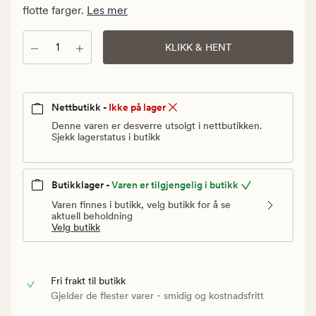
Vanlig
flotte farger.
Les mer
pris
39,90
Antall
KLIKK & HENT
kr
Nettbutikk -
Ikke på lager
Denne varen er desverre utsolgt i nettbutikken.
Sjekk lagerstatus i butikk
Butikklager -
Varen er tilgjengelig i butikk
Varen finnes i butikk, velg butikk for å se
aktuell beholdning
Velg butikk
Fri frakt til butikk
Gjelder de flester varer - smidig og kostnadsfritt