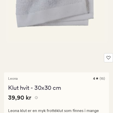
Leona
4
(15)
15
anmeldelse
Klut hvit - 30x30 cm
med
en
Pris
Pris
39,90 kr
gjennomsni
39,90 kr
vurdering
39,90
på
kr.
4
Leona klut er en myk frottéklut som finnes i mange