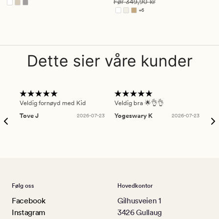
Vanlig pris
349,90 kr
Før
349,90 kr
3.5
4.5
+
6
Tilgjengelig i flere farger
Dette sier våre kunder
Veldig fornøyd med Kid
Veldig bra 🌟👌👌
Gre
Tove J
2026-07-23
Yogeswary K
2026-07-23
An
Følg oss
Hovedkontor
Facebook
Gilhusveien 1
Instagram
3426 Gullaug