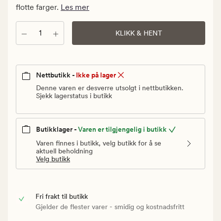
Vanlig
flotte farger.
Les mer
pris
39,90
Antall
KLIKK & HENT
kr
Nettbutikk -
Ikke på lager
Denne varen er desverre utsolgt i nettbutikken.
Sjekk lagerstatus i butikk
Butikklager -
Varen er tilgjengelig i butikk
Varen finnes i butikk, velg butikk for å se
aktuell beholdning
Velg butikk
Fri frakt til butikk
Gjelder de flester varer - smidig og kostnadsfritt