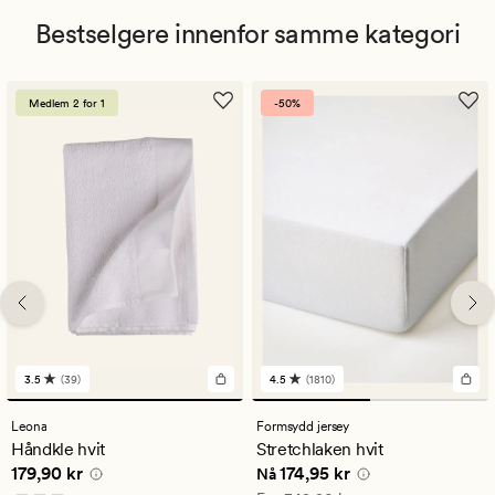
Bestselgere innenfor samme kategori
Medlem 2 for 1
-50%
3.5
(39)
4.5
(1810)
39
1810
anmeldelser
anmeldelser
med
med
Leona
Formsydd jersey
en
en
Håndkle hvit
Stretchlaken hvit
gjennomsnittlig
gjennomsnittlig
Pris
179,90 kr
Nåværende pris
174,95 kr
179,90 kr
174,95 kr
vurdering
vurdering
Nå
på
på