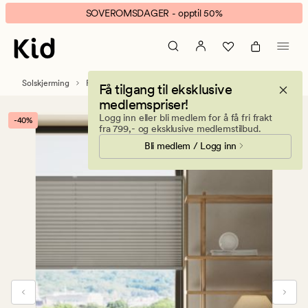
Leah
Animert
SOVEROMSDAGER - opptil 50%
opp&ned
banner.
lysfiltrerende
Klikk
plisségardin
ESCAPE
grå
for
Solskjerming
Plissegardiner
Få tilgang til eksklusive
å
medlemspriser!
pause.
Logg inn eller bli medlem for å få fri frakt
-40%
fra 799,- og eksklusive medlemstilbud.
Bli medlem / Logg inn