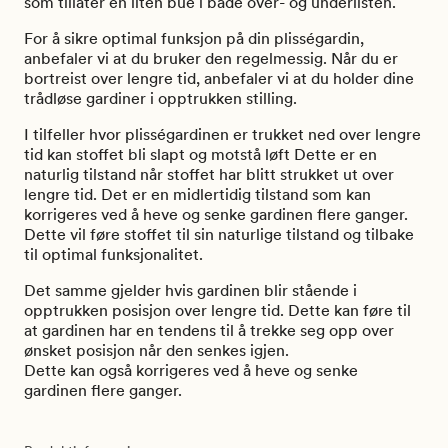
som tillater en liten bue i både over- og underlisten.
For å sikre optimal funksjon på din plisségardin,
anbefaler vi at du bruker den regelmessig. Når du er
bortreist over lengre tid, anbefaler vi at du holder dine
trådløse gardiner i opptrukken stilling.
I tilfeller hvor plisségardinen er trukket ned over lengre
tid kan stoffet bli slapt og motstå løft Dette er en
naturlig tilstand når stoffet har blitt strukket ut over
lengre tid. Det er en midlertidig tilstand som kan
korrigeres ved å heve og senke gardinen flere ganger.
Dette vil føre stoffet til sin naturlige tilstand og tilbake
til optimal funksjonalitet.
Det samme gjelder hvis gardinen blir stående i
opptrukken posisjon over lengre tid. Dette kan føre til
at gardinen har en tendens til å trekke seg opp over
ønsket posisjon når den senkes igjen.
Dette kan også korrigeres ved å heve og senke
gardinen flere ganger.