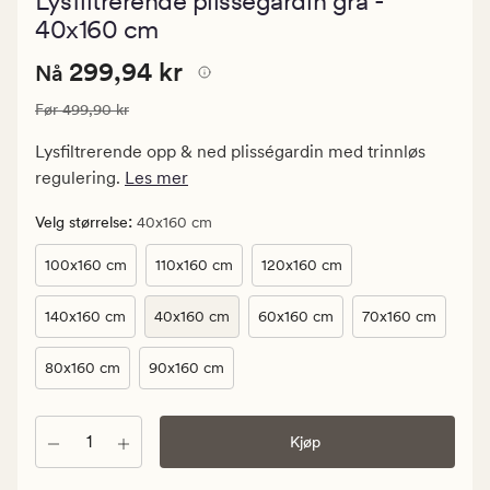
Lysfiltrerende plisségardin grå -
med
en
40x160 cm
gjennomsnitt
vurdering
Nåværende
Nåværende pris
299,94 kr
299,94 kr
Nå
på
4
pris
Vanlig pris
499,90 kr
Før
499,90 kr
299,94
kr.
Lysfiltrerende opp & ned plisségardin med trinnløs
Vanlig
regulering.
Les mer
pris
499,90
:
Velg størrelse
40x160 cm
kr
100x160 cm
110x160 cm
120x160 cm
140x160 cm
40x160 cm
60x160 cm
70x160 cm
80x160 cm
90x160 cm
Antall
Kjøp