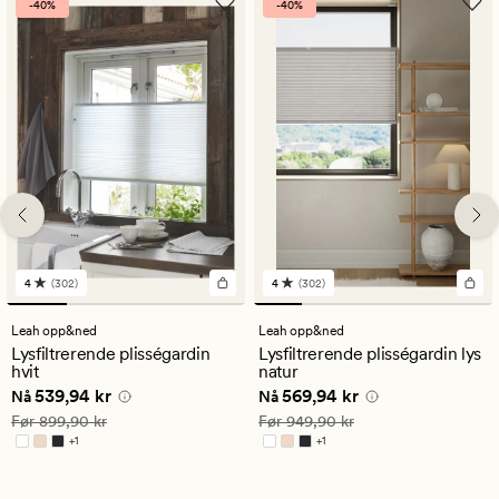
-40%
-40%
4
(302)
4
(302)
302
302
anmeldelser
anmeldelser
med
med
Leah opp&ned
Leah opp&ned
en
en
Lysfiltrerende plisségardin
Lysfiltrerende plisségardin lys
gjennomsnittlig
gjennomsnittlig
hvit
natur
vurdering
vurdering
Nåværende pris
539,94 kr
Nåværende pris
569,94 kr
539,94 kr
569,94 kr
på
på
Nå
Nå
4
4
Vanlig pris
899,90 kr
Vanlig pris
949,90 kr
Før
899,90 kr
Før
949,90 kr
+
1
+
1
Tilgjengelig i flere farger
Tilgjengelig i flere farger