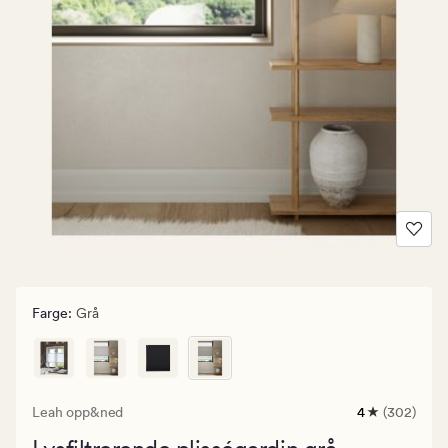
Farge
:
Grå
Leah opp&ned
4
(302)
302
anmeldelser