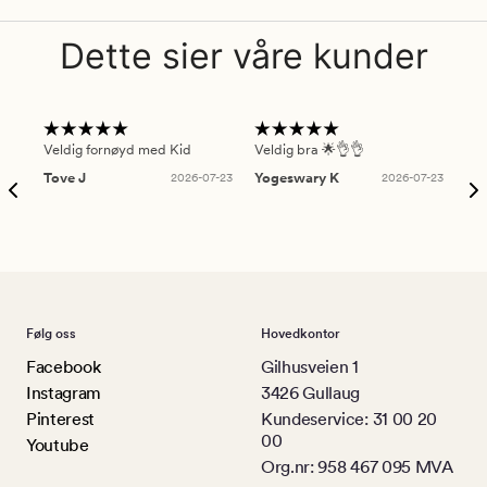
Dette sier våre kunder
Veldig fornøyd med Kid
Veldig bra 🌟👌👌
Gre
Tove J
2026-07-23
Yogeswary K
2026-07-23
An
Følg oss
Hovedkontor
Facebook
Gilhusveien 1
Instagram
3426 Gullaug
Pinterest
Kundeservice: 31 00 20
00
Youtube
Org.nr: 958 467 095 MVA