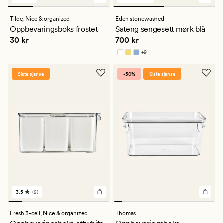
1
520
anmeldelser
anmeldelser
med
med
Tilde,
Nice & organized
Eden stonewashed
en
en
Oppbevaringsboks frostet
Sateng sengesett mørk blå
gjennomsnittlig
gjennomsnittlig
Pris
30 kr
Pris
700 kr
30 kr
700 kr
vurdering
vurdering
på
på
+
9
5
4.5
Tilgjengelig i flere farger
Siste sjanse
-50%
Siste sjanse
3.5
(2)
2
anmeldelser
med
Fresh 3-cell,
Nice & organized
Thomas
en