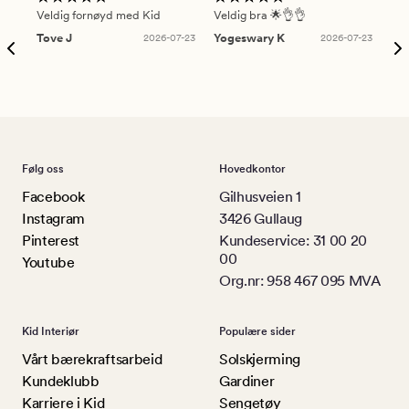
Veldig fornøyd med Kid
Veldig bra 🌟👌👌
Gre
Tove J
2026-07-23
Yogeswary K
2026-07-23
An
Følg oss
Hovedkontor
Facebook
Gilhusveien 1
Instagram
3426 Gullaug
Pinterest
Kundeservice: 31 00 20
00
Youtube
Org.nr: 958 467 095 MVA
Kid Interiør
Populære sider
Vårt bærekraftsarbeid
Solskjerming
Kundeklubb
Gardiner
Karriere i Kid
Sengetøy