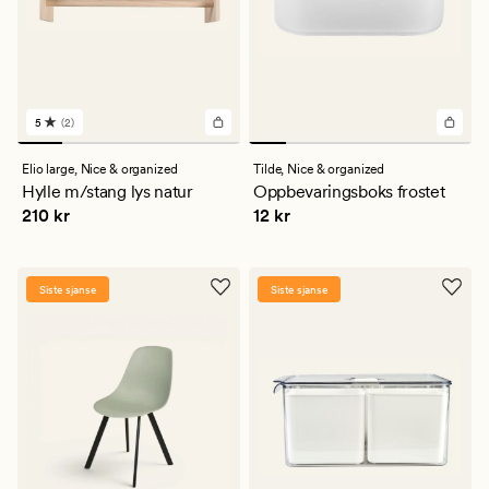
5
(2)
2
anmeldelser
med
Elio large,
Nice & organized
Tilde,
Nice & organized
en
Hylle m/stang lys natur
Oppbevaringsboks frostet
gjennomsnittlig
Pris
210 kr
Pris
12 kr
210 kr
12 kr
vurdering
på
5
Siste sjanse
Siste sjanse