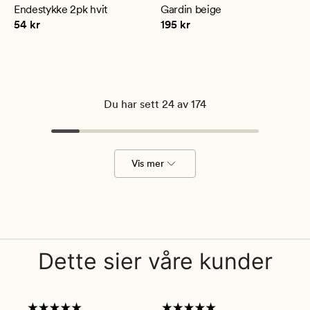
en
en
Endestykke 2pk hvit
Gardin beige
gjennomsnittlig
gjennomsnittlig
Pris
54 kr
Pris
195 kr
54 kr
195 kr
vurdering
vurdering
på
på
4.5
5
Du har sett 24 av 174
Vis mer
Dette sier våre kunder