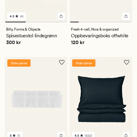
4.5
(4)
4
anmeldelser
med
Billy,
Forms & Objects
Fresh 4-cell,
Nice & organized
en
Spisestuestol lindegrønn
Oppbevaringsboks offwhite
gjennomsnittlig
Pris
300 kr
Pris
120 kr
300 kr
120 kr
vurdering
på
4.5
Siste sjanse
Siste sjanse
5
(1)
4.5
(520)