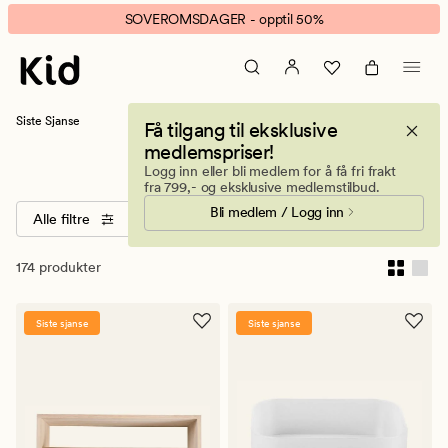
Siste
Animert
SOVEROMSDAGER - opptil 50%
sjanse
banner.
produkter
Klikk
ESCAPE
for
Siste Sjanse
Få tilgang til eksklusive
å
medlemspriser!
Siste sjanse
pause.
Logg inn eller bli medlem for å få fri frakt
fra 799,- og eksklusive medlemstilbud.
Bli medlem / Logg inn
Alle filtre
Sorter
Størrelser
Farger
174 produkter
Siste sjanse
Siste sjanse