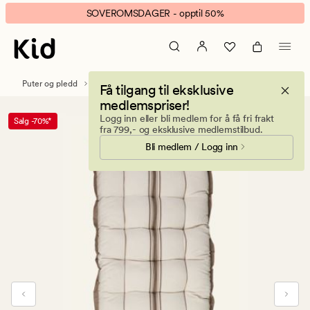
Riposo
Animert
SOVEROMSDAGER - opptil 50%
sittepute
banner.
brun
Klikk
ESCAPE
for
Puter og pledd
Stolputer & Sitteputer
Få tilgang til eksklusive
å
medlemspriser!
pause.
Logg inn eller bli medlem for å få fri frakt
Salg -70%*
fra 799,- og eksklusive medlemstilbud.
Bli medlem / Logg inn