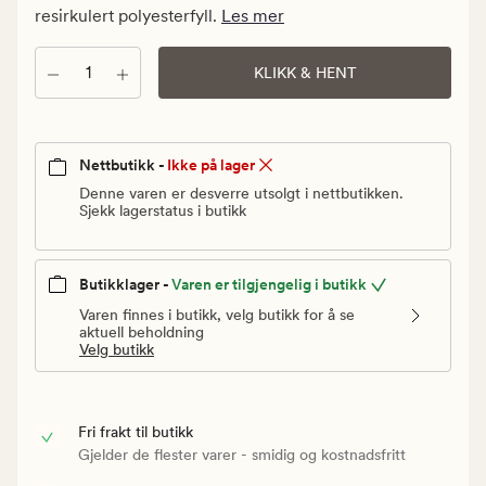
Vanlig
resirkulert polyesterfyll.
Les mer
pris
699,90
Antall
KLIKK & HENT
kr
Nettbutikk -
Ikke på lager
Denne varen er desverre utsolgt i nettbutikken.
Sjekk lagerstatus i butikk
Butikklager -
Varen er tilgjengelig i butikk
Varen finnes i butikk, velg butikk for å se
aktuell beholdning
Velg butikk
Fri frakt til butikk
Gjelder de flester varer - smidig og kostnadsfritt