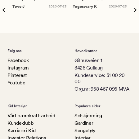
Tove J
2026-07-23
Yogeswary K
2026-07-23
An
Følg oss
Hovedkontor
Facebook
Gilhusveien 1
Instagram
3426 Gullaug
Pinterest
Kundeservice: 31 00 20
00
Youtube
Org.nr: 958 467 095 MVA
Kid Interiør
Populære sider
Vårt bærekraftsarbeid
Solskjerming
Kundeklubb
Gardiner
Karriere i Kid
Sengetøy
Investor Relations
Interiør