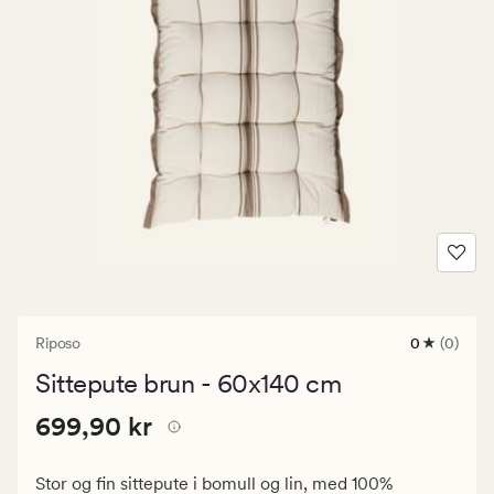
Riposo
0
(0)
0
anmeldels
Sittepute brun - 60x140 cm
med
en
Pris
Pris
699,90 kr
gjennomsni
699,90 kr
vurdering
699,90
på
kr.
0
Stor og fin sittepute i bomull og lin, med 100%