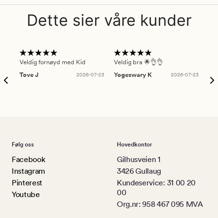
Dette sier våre kunder
Veldig fornøyd med Kid
Veldig bra 🌟👌👌
Gre
Tove J
2026-07-23
Yogeswary K
2026-07-23
An
Følg oss
Hovedkontor
Facebook
Gilhusveien 1
Instagram
3426 Gullaug
Pinterest
Kundeservice: 31 00 20
00
Youtube
Org.nr: 958 467 095 MVA