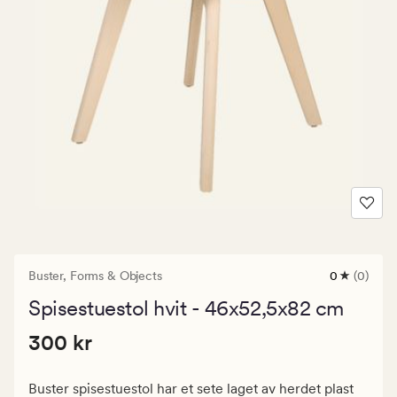
Buster,
Forms & Objects
0
(0)
0
anmeldels
Spisestuestol hvit - 46x52,5x82 cm
med
en
Pris
Pris
300 kr
gjennomsni
300 kr
vurdering
300
på
kr.
0
Buster spisestuestol har et sete laget av herdet plast