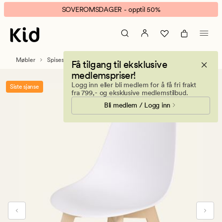
Buster
Animert
SOVEROMSDAGER - opptil 50%
spisestuestol
banner.
hvit
Klikk
ESCAPE
for
Møbler
Spisestoler
Få tilgang til eksklusive
å
medlemspriser!
pause.
Logg inn eller bli medlem for å få fri frakt
Siste sjanse
fra 799,- og eksklusive medlemstilbud.
Bli medlem / Logg inn