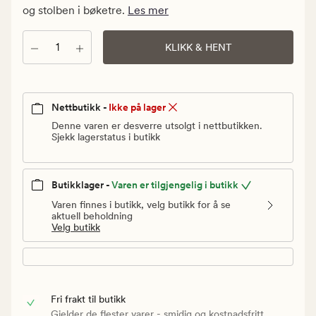
Vanlig
og stolben i bøketre.
Les mer
pris
300
Antall
KLIKK & HENT
kr
Nettbutikk -
Ikke på lager
Denne varen er desverre utsolgt i nettbutikken.
Sjekk lagerstatus i butikk
Butikklager -
Varen er tilgjengelig i butikk
Varen finnes i butikk, velg butikk for å se
aktuell beholdning
Velg butikk
Fri frakt til butikk
Gjelder de flester varer - smidig og kostnadsfritt