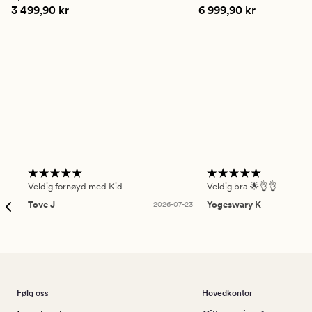
vurdering
vurdering
Pris
3 499,90 kr
Pris
6 999,90 kr
3 499,90 kr
6 999,90 kr
på
på
2.5
4
Veldig fornøyd med Kid
Veldig bra 🌟👌👌
Tove J
2026-07-23
Yogeswary K
Følg oss
Hovedkontor