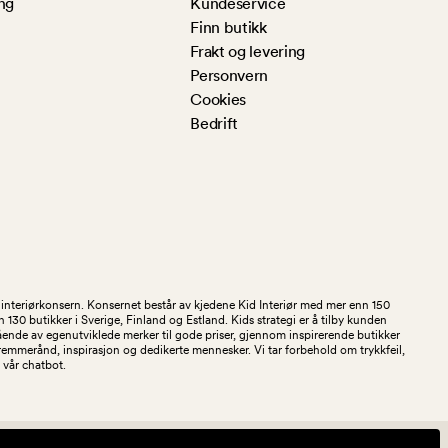
ng
Kundeservice
Finn butikk
Frakt og levering
Personvern
Cookies
Bedrift
og interiørkonsern. Konsernet består av kjedene Kid Interiør med mer enn 150
30 butikker i Sverige, Finland og Estland. Kids strategi er å tilby kunden
stående av egenutviklede merker til gode priser, gjennom inspirerende butikker
kremmerånd, inspirasjon og dedikerte mennesker. Vi tar forbehold om trykkfeil,
 i vår chatbot.