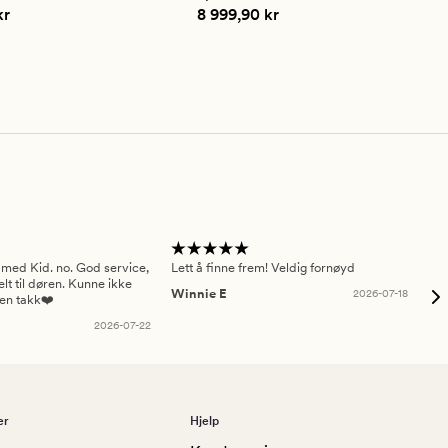
ng
vurdering
,90 kr
Pris
8 999,90 kr
kr
8 999,90 kr
på
5
 med Kid. no. God service,
Lett å finne frem! Veldig fornøyd
Pas
elt til døren. Kunne ikke
Winnie E
2026-07-18
Ah
sen takk❤️
2026-07-22
er
Hjelp