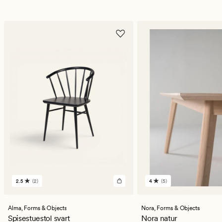
2.5
(2)
4
(5)
2
5
anmeldelser
anmeldelser
med
med
en
en
Alma,
Forms & Objects
Nora,
Forms & Objects
gjennomsnittlig
gjennomsnittlig
Spisestuestol svart
Nora natur