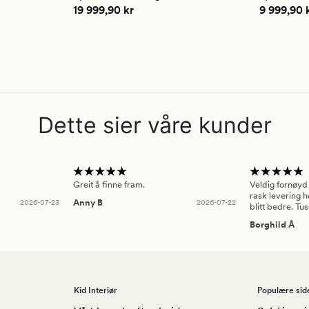
vurdering
vurderi
Pris
19 999,90 kr
Pris
9 999
19 999,90 kr
9 999,90 
på
på
4.5
4
Dette sier våre kunder
Greit å finne fram.
Veldig fornøyd
rask levering h
2026-07-23
Anny B
2026-07-22
blitt bedre. Tu
Borghild Å
Kid Interiør
Populære sid