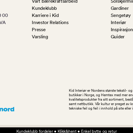
Vårt bærekraftsarbeid
Solskjermi
Kundeklubb
Gardiner
0 00
Karriere i Kid
Sengetøy
MVA
Investor Relations
Interiør
Presse
Inspirasjon
Varsling
Guider
Kid Interiør er Nordens største tekstil- 
butikker i Norge, og Hemtex med mer enn 1
kvalitetsprodukter fra sitt sortiment, be
samt nettbutikk. Vår kultur er preget av 
tekniske feil og feil i innhold på site eller
Kundeklubb fordeler • Klikk&hent • Enkel bytte og retur