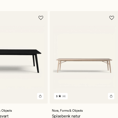
5
(4)
4
lser
anmeldelser
med
en
 Objects
Nora,
Forms & Objects
snittlig
gjennomsnittlig
svart
Spisebenk natur