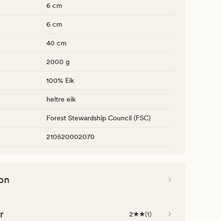
6 cm
6 cm
40 cm
2000 g
100% Eik
heltre eik
Forest Stewardship Council (FSC)
210520002070
on
r
2
(
1
)