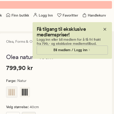
Finn butikk
Logg Inn
Favoritter
Handlekurv
k
Få tilgang til eksklusive
medlemspriser!
Logg inn eller bli medlem for å få fri frakt
Olea,
Forms & Objects
2
(1)
1
fra 799,- og eksklusive medlemstilbud.
anmeldels
Bli medlem / Logg inn
med
en
Olea natur - 40cm
gjennomsn
vurdering
Pris
Pris
799,90 kr
799,90 kr
på
2
799,90
kr.
Farge
:
Natur
Vanlig
pris
799,90
kr
:
Velg størrelse
40cm