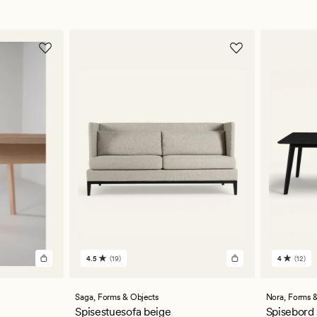
4.5
(19)
4
(12)
19
12
anmeldelser
anmelde
med
med
en
en
Saga,
Forms & Objects
Nora,
Forms &
gjennomsnittlig
gjennom
Spisestuesofa beige
Spisebord 