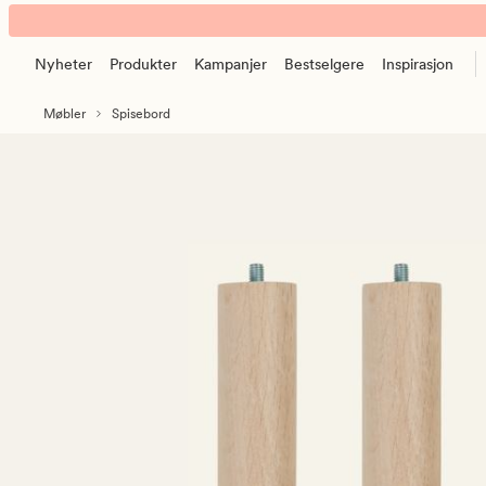
Olea
Animert
natur
banner.
Nyheter
Produkter
Kampanjer
Bestselgere
Inspirasjon
Klikk
ESCAPE
Møbler
Spisebord
for
å
pause.