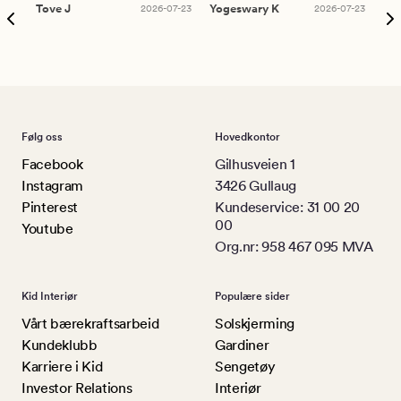
Tove J
2026-07-23
Yogeswary K
2026-07-23
An
Følg oss
Hovedkontor
Facebook
Gilhusveien 1
Instagram
3426 Gullaug
Pinterest
Kundeservice: 31 00 20
00
Youtube
Org.nr: 958 467 095 MVA
Kid Interiør
Populære sider
Vårt bærekraftsarbeid
Solskjerming
Kundeklubb
Gardiner
Karriere i Kid
Sengetøy
Investor Relations
Interiør