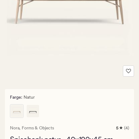
Farge
:
Natur
Nora,
Forms & Objects
5
(4)
4
anmeldels