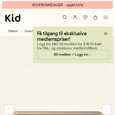
Nora
Animert
SOVEROMSDAGER - opptil 50%
spisebenk
banner.
natur
Klikk
ESCAPE
for
Møbler
Spisebord
Få tilgang til eksklusive
å
medlemspriser!
pause.
Logg inn eller bli medlem for å få fri frakt
fra 799,- og eksklusive medlemstilbud.
Bli medlem / Logg inn