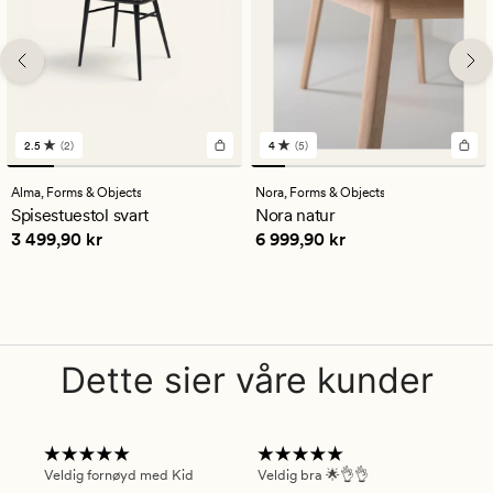
2.5
(2)
4
(5)
2
5
anmeldelser
anmeldelser
med
med
Alma,
Forms & Objects
Nora,
Forms & Objects
en
en
Spisestuestol svart
Nora natur
gjennomsnittlig
gjennomsnittlig
Pris
3 499,90 kr
Pris
6 999,90 kr
3 499,90 kr
6 999,90 kr
vurdering
vurdering
på
på
2.5
4
Dette sier våre kunder
Veldig fornøyd med Kid
Veldig bra 🌟👌👌
Gre