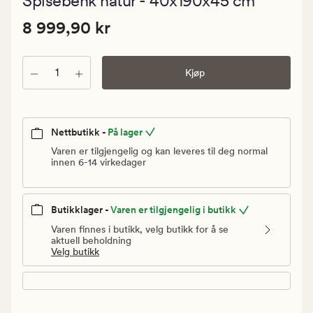
Spisebenk natur - 40x190x45 cm
med
en
Pris
Pris
8 999,90 kr
gjennomsni
8 999,90 kr
vurdering
8
på
999,90
5
Antall
kr.
Kjøp
Vanlig
pris
8
Nettbutikk -
På lager
999,90
Varen er tilgjengelig og kan leveres til deg normal
kr
innen 6-14 virkedager
Butikklager -
Varen er tilgjengelig i butikk
Varen finnes i butikk, velg butikk for å se
aktuell beholdning
Velg butikk