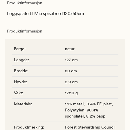
Produktinformasjon
Ileggsplate til Mie spisebord 120x50cm
Produktinformasjon
Farge
:
natur
Lengde
:
127 cm
Bredde
:
50 cm
Høyde
:
2.9 cm
Vekt
:
12110 g
Materiale
:
1.1% metall, 0.4% PE-plast,
Polyetylen, 90.4%
sponplater, 8.2% papp
Produktmerking
:
Forest Stewardship Council