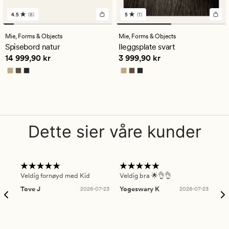
4.5
(8)
5
(1)
8
1
anmeldelser
anmeldelser
med
med
Mie,
Forms & Objects
Mie,
Forms & Objects
en
en
Spisebord natur
Ileggsplate svart
gjennomsnittlig
gjennomsnittlig
Pris
14 999,90 kr
Pris
3 999,90 kr
14 999,90 kr
3 999,90 kr
vurdering
vurdering
på
på
4.5
5
Dette sier våre kunder
Veldig fornøyd med Kid
Veldig bra 🌟👌👌
Gre
Tove J
2026-07-23
Yogeswary K
2026-07-23
An