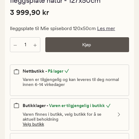
Ileggsplate natur - 127x50cm
med
en
Pris
Pris
3 999,90 kr
gjennomsn
3 999,90 kr
vurdering
3
på
999,90
5
Ileggsplate til Mie spisebord 120x50cm
Les mer
kr.
Vanlig
Antall
Kjøp
pris
3
999,90
kr
Nettbutikk -
På lager
Varen er tilgjengelig og kan leveres til deg normal
innen 6-14 virkedager
Butikklager -
Varen er tilgjengelig i butikk
Varen finnes i butikk, velg butikk for å se
aktuell beholdning
Velg butikk