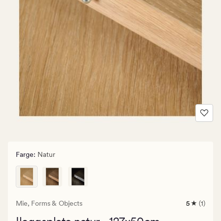
Farge
:
Natur
Mie,
Forms & Objects
5
(1)
1
anmeldels