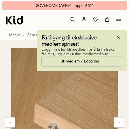
Mie
Animert
SOVEROMSDAGER - opptil 50%
ileggsplate
banner.
natur
Klikk
ESCAPE
for
Møbler
Spisebord
Få tilgang til eksklusive
å
medlemspriser!
pause.
Logg inn eller bli medlem for å få fri frakt
fra 799,- og eksklusive medlemstilbud.
Bli medlem / Logg inn