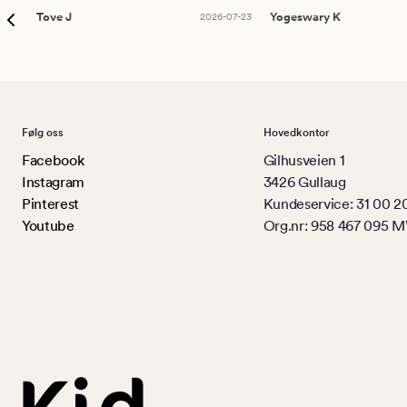
Tove J
2026-07-23
Yogeswary K
Følg oss
Hovedkontor
Facebook
Gilhusveien 1
Instagram
3426 Gullaug
Pinterest
Kundeservice: 31 00 2
Youtube
Org.nr: 958 467 095 