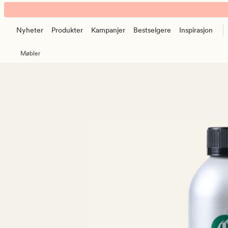
Guardian
Animert
Treolje
banner.
multi
Nyheter
Produkter
Kampanjer
Bestselgere
Inspirasjon
Klikk
ESCAPE
Møbler
for
å
pause.