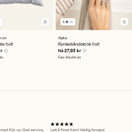
3
(1)
1
lser
anmeldelser
med
en
0 cm
Alpha
snittlig
gjennomsnittlig
te hvit
Rynkebåndskrok hvit
ng
vurdering
e pris
99,95 kr
Nåværende pris
27,93 kr
kr
27,93 kr
Nå
på
3
199,90 kr
Vanlig pris
39,90 kr
kr
Før
39,90 kr
 med Kid. no. God service,
Lett å finne frem! Veldig fornøyd
Pas