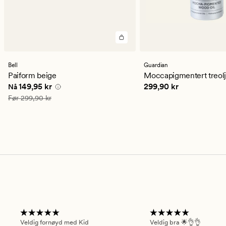
Bell
Guardian
Paiform beige
Moccapigmentert treolj
Nåværende pris
149,95 kr
Pris
299,90 kr
149,95 kr
299,90 kr
Nå
Vanlig pris
299,90 kr
Før
299,90 kr
Veldig fornøyd med Kid
Veldig bra 🌟👌👌