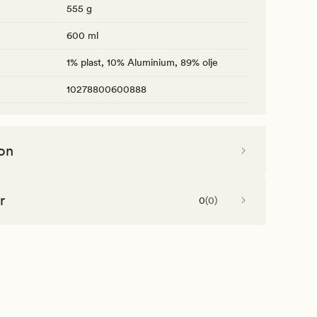
555 g
600 ml
1% plast, 10% Aluminium, 89% olje
10278800600888
on
r
0
(
0
)