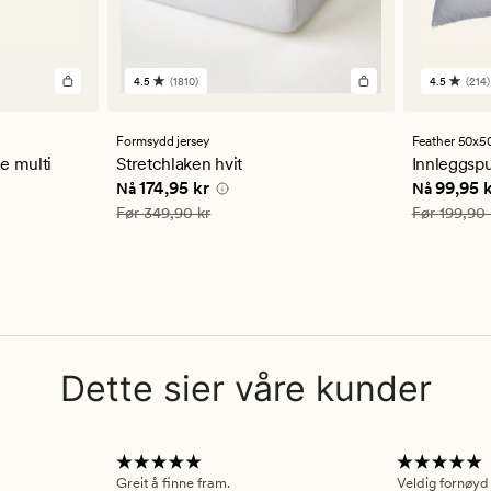
4.5
(1810)
4.5
(214)
1810
214
anmeldelser
anmelde
med
med
en
en
Formsydd jersey
Feather 50x5
gjennomsnittlig
gjennom
e multi
Stretchlaken hvit
Innleggspu
vurdering
vurderi
Nåværende pris
174,95 kr
Nåværend
174,95 kr
99,95 
Nå
Nå
på
på
4.5
4.5
Vanlig pris
349,90 kr
Vanlig pris
Før
349,90 kr
Før
199,90 
Dette sier våre kunder
Greit å finne fram.
Veldig fornøyd