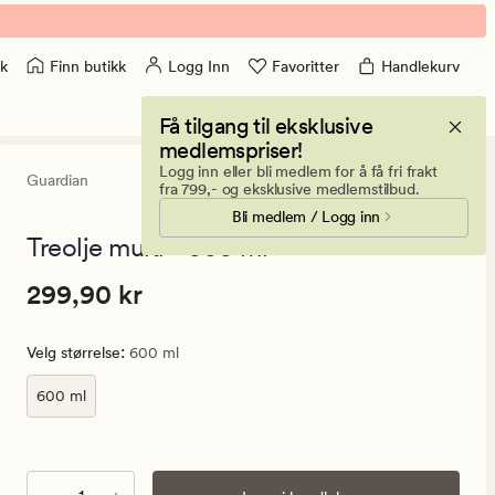
Finn butikk
Logg Inn
Favoritter
Handlekurv
k
Få tilgang til eksklusive
medlemspriser!
Logg inn eller bli medlem for å få fri frakt
Guardian
0
(0)
0
fra 799,- og eksklusive medlemstilbud.
anmeldels
Bli medlem / Logg inn
med
en
Treolje multi - 600 ml
gjennomsni
vurdering
Pris
Pris
299,90 kr
299,90 kr
på
0
299,90
kr.
:
Velg størrelse
600 ml
Vanlig
pris
600 ml
299,90
kr