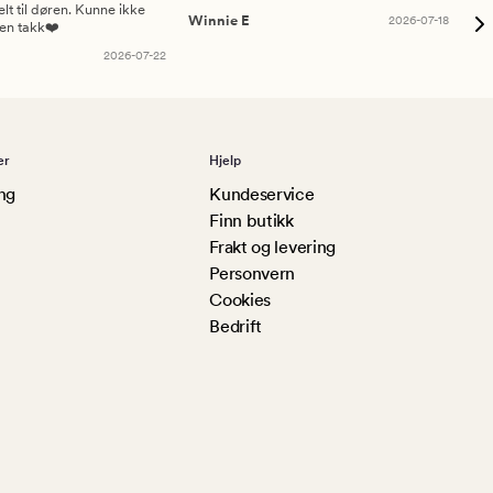
elt til døren. Kunne ikke
Winnie E
2026-07-18
Ah
sen takk❤️
2026-07-22
er
Hjelp
ng
Kundeservice
Finn butikk
Frakt og levering
Personvern
Cookies
Bedrift