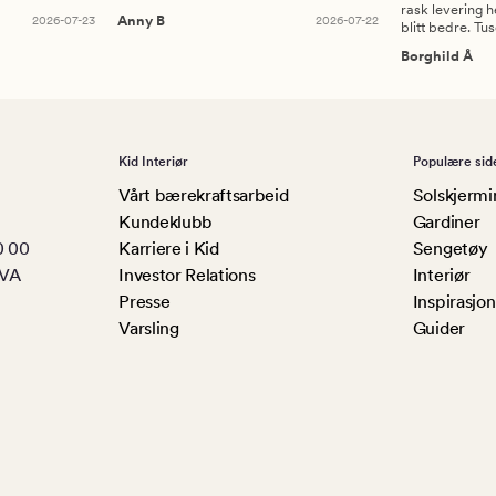
rask levering h
2026-07-23
Anny B
2026-07-22
blitt bedre. Tu
Borghild Å
Kid Interiør
Populære sid
Vårt bærekraftsarbeid
Solskjermi
Kundeklubb
Gardiner
0 00
Karriere i Kid
Sengetøy
MVA
Investor Relations
Interiør
Presse
Inspirasjon
Varsling
Guider