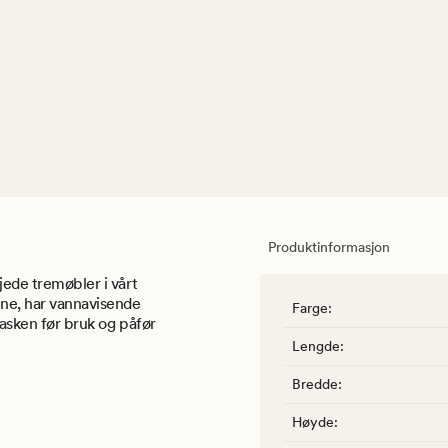
Produktinformasjon
jede tremøbler i vårt
jene, har vannavisende
Farge
:
lasken før bruk og påfør
Lengde
:
Bredde
:
Høyde
: