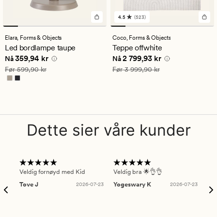
4.5
(523)
523
anmeldelser
med
Elara,
Forms & Objects
Coco,
Forms & Objects
en
Led bordlampe taupe
Teppe offwhite
gjennomsnittlig
Nåværende pris
359,94 kr
Nåværende pris
2 799,93 kr
359,94 kr
2 799,93 kr
vurdering
Nå
Nå
på
Vanlig pris
599,90 kr
Vanlig pris
3 999,90 kr
Før
599,90 kr
Før
3 999,90 kr
4.5
Dette sier våre kunder
Veldig fornøyd med Kid
Veldig bra 🌟👌👌
Gre
Tove J
2026-07-23
Yogeswary K
2026-07-23
An