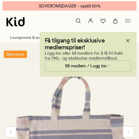
Menorca
Animert
SOVEROMSDAGER - opptil 50%
Strandveske
banner.
multi
Klikk
blå
ESCAPE
for
Loungewear & accessories
Vesker og totebager
Få tilgang til eksklusive
å
medlemspriser!
pause.
Logg inn eller bli medlem for å få fri frakt
Siste sjanse
fra 799,- og eksklusive medlemstilbud.
Bli medlem / Logg inn