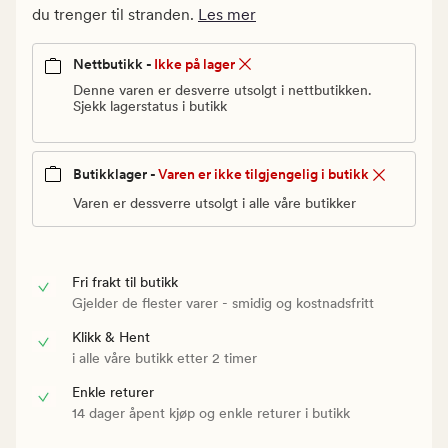
Vanlig
du trenger til stranden.
Les mer
pris
150
Nettbutikk -
Ikke på lager
kr
Denne varen er desverre utsolgt i nettbutikken.
Sjekk lagerstatus i butikk
Butikklager -
Varen er ikke tilgjengelig i butikk
Varen er dessverre utsolgt i alle våre butikker
Fri frakt til butikk
Gjelder de flester varer - smidig og kostnadsfritt
Klikk & Hent
i alle våre butikk etter 2 timer
Enkle returer
14 dager åpent kjøp og enkle returer i butikk