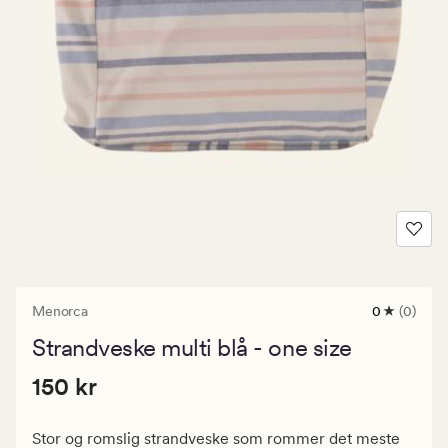
Menorca
0
(0)
0
anmeldels
Strandveske multi blå - one size
med
en
Pris
Pris
150 kr
gjennomsni
150 kr
vurdering
150
på
kr.
0
Stor og romslig strandveske som rommer det meste