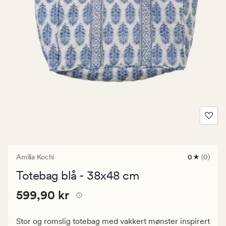
Amilia Kochi
0
(0)
0
anmeldels
Totebag blå - 38x48 cm
med
en
Pris
Pris
599,90 kr
gjennomsni
599,90 kr
vurdering
599,90
på
kr.
0
Stor og romslig totebag med vakkert mønster inspirert