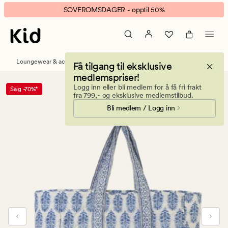
Amilia
Animert
SOVEROMSDAGER - opptil 50%
Kochi
banner.
totebag
Klikk
blå
ESCAPE
for
Loungewear & accessories
Vesker og totebager
Få tilgang til eksklusive
å
medlemspriser!
pause.
Logg inn eller bli medlem for å få fri frakt
Salg -70%*
fra 799,- og eksklusive medlemstilbud.
Bli medlem / Logg inn