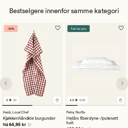
Bestselgere innenfor samme kategori
-50%
Fast lav pris
5
(6)
4.5
(218)
6
218
anmeldelser
anmeldelser
med
med
Heidi,
Local Chef
Petra,
Norfbr
en
en
Kjøkkenhåndkle burgunder
Helårs fiberdyne-/putesett
gjennomsnittlig
gjennomsnittlig
hvit
Nåværende pris
64,95 kr
64,95 kr
vurdering
vurdering
Nå