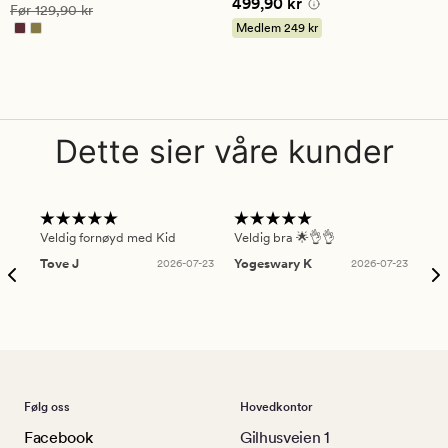
Pris
499,90 kr
499,90 kr
på
på
Vanlig pris
129,90 kr
Før
129,90 kr
5
4.5
Medlem
249 kr
Dette sier våre kunder
Veldig fornøyd med Kid
Veldig bra 🌟👌👌
Gre
Tove J
2026-07-23
Yogeswary K
2026-07-23
An
Følg oss
Hovedkontor
Facebook
Gilhusveien 1