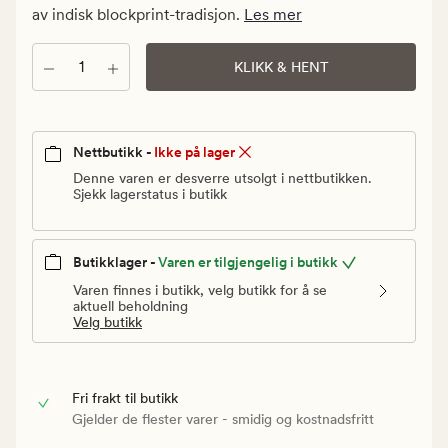
Vanlig
av indisk blockprint-tradisjon.
Les mer
pris
599,90
Antall
KLIKK & HENT
kr
Nettbutikk -
Ikke på lager
Denne varen er desverre utsolgt i nettbutikken.
Sjekk lagerstatus i butikk
Butikklager -
Varen er tilgjengelig i butikk
Varen finnes i butikk, velg butikk for å se
aktuell beholdning
Velg butikk
Fri frakt til butikk
Gjelder de flester varer - smidig og kostnadsfritt