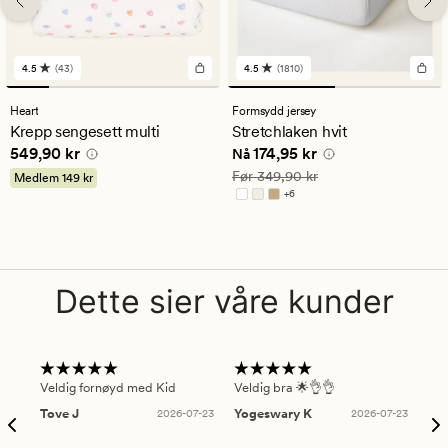
4.5
(43)
4.5
(1810)
43
1810
anmeldelser
anmeldelser
med
med
Heart
Formsydd jersey
en
en
Krepp sengesett multi
Stretchlaken hvit
gjennomsnittlig
gjennomsnittlig
Pris
549,90 kr
Nåværende pris
174,95 kr
549,90 kr
174,95 kr
vurdering
vurdering
Nå
på
på
Vanlig pris
349,90 kr
Før
349,90 kr
Medlem
149 kr
4.5
4.5
+
6
Tilgjengelig i flere farger
Dette sier våre kunder
Veldig fornøyd med Kid
Veldig bra 🌟👌👌
Gre
Tove J
2026-07-23
Yogeswary K
2026-07-23
An