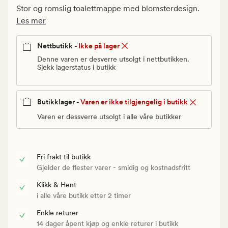
kr.
Stor og romslig toalettmappe med blomsterdesign.
Vanlig
Les mer
pris
75
Nettbutikk -
Ikke på lager
kr
Denne varen er desverre utsolgt i nettbutikken.
Sjekk lagerstatus i butikk
Butikklager -
Varen er ikke tilgjengelig i butikk
Varen er dessverre utsolgt i alle våre butikker
Fri frakt til butikk
Gjelder de flester varer - smidig og kostnadsfritt
Klikk & Hent
i alle våre butikk etter 2 timer
Enkle returer
14 dager åpent kjøp og enkle returer i butikk