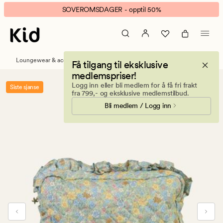
Flowerpop
Animert
SOVEROMSDAGER - opptil 50%
stor
banner.
toalettmappe
Klikk
multi
ESCAPE
grønn
for
Loungewear & accessories
Toalettmapper
Få tilgang til eksklusive
å
medlemspriser!
pause.
Logg inn eller bli medlem for å få fri frakt
Siste sjanse
fra 799,- og eksklusive medlemstilbud.
Bli medlem / Logg inn