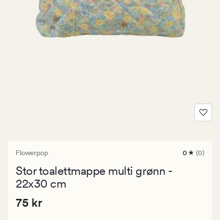
Flowerpop
0
(0)
0
anmeldels
Stor toalettmappe multi grønn -
med
en
22x30 cm
gjennomsni
vurdering
Pris
Pris
75 kr
75 kr
på
0
75