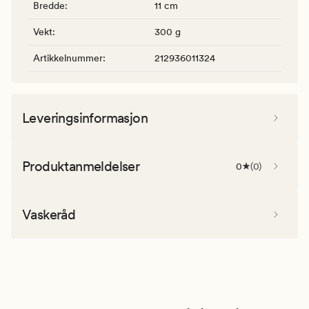
Bredde
:
11 cm
Vekt
:
300 g
Artikkelnummer
:
212936011324
Leveringsinformasjon
Produktanmeldelser
0
(
0
)
Vaskeråd