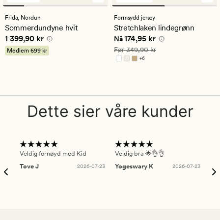
anmeldelser
anmeldelser
med
med
Frida,
Nordun
Formsydd jersey
en
en
Sommerdundyne hvit
Stretchlaken lindegrønn
gjennomsnittlig
gjennomsnittlig
Pris
1 399,90 kr
Nåværende pris
174,95 kr
1 399,90 kr
174,95 kr
vurdering
vurdering
Nå
på
på
Vanlig pris
349,90 kr
Før
349,90 kr
Medlem
699 kr
4.5
4.5
+
6
Tilgjengelig i flere farger
Dette sier våre kunder
Veldig fornøyd med Kid
Veldig bra 🌟👌👌
Gre
Tove J
2026-07-23
Yogeswary K
2026-07-23
An