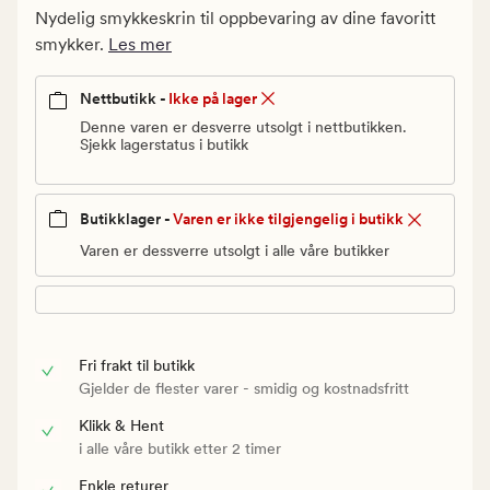
kr.
Nydelig smykkeskrin til oppbevaring av dine favoritt
Vanlig
smykker.
Les mer
pris
90
Nettbutikk -
Ikke på lager
kr
Denne varen er desverre utsolgt i nettbutikken.
Sjekk lagerstatus i butikk
Butikklager -
Varen er ikke tilgjengelig i butikk
Varen er dessverre utsolgt i alle våre butikker
Fri frakt til butikk
Gjelder de flester varer - smidig og kostnadsfritt
Klikk & Hent
i alle våre butikk etter 2 timer
Enkle returer