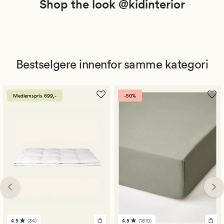
Shop the look @kidinterior
Bestselgere innenfor samme kategori
Medlemspris 699,-
-50%
4.5
(34)
4.5
(1810)
34
1810