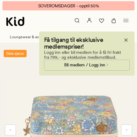
Flowerpop
Animert
SOVEROMSDAGER - opptil 50%
smykkeskrin
banner.
m/glidelås
Klikk
multi
ESCAPE
grønn
for
Loungewear & accessories
Smykkeskrin
Få tilgang til eksklusive
å
medlemspriser!
pause.
Logg inn eller bli medlem for å få fri frakt
Siste sjanse
fra 799,- og eksklusive medlemstilbud.
Bli medlem / Logg inn