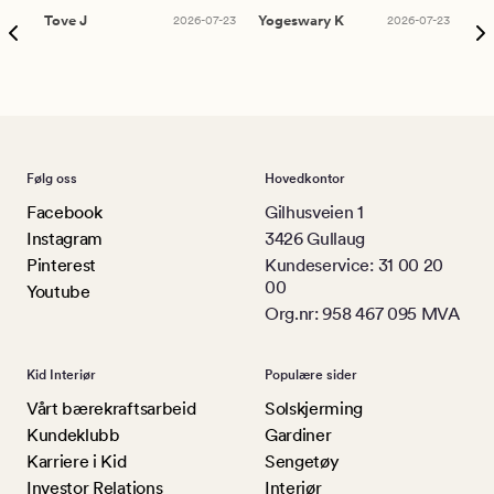
Tove J
2026-07-23
Yogeswary K
2026-07-23
An
Følg oss
Hovedkontor
Facebook
Gilhusveien 1
Instagram
3426 Gullaug
Pinterest
Kundeservice: 31 00 20
00
Youtube
Org.nr: 958 467 095 MVA
Kid Interiør
Populære sider
Vårt bærekraftsarbeid
Solskjerming
Kundeklubb
Gardiner
Karriere i Kid
Sengetøy
Investor Relations
Interiør