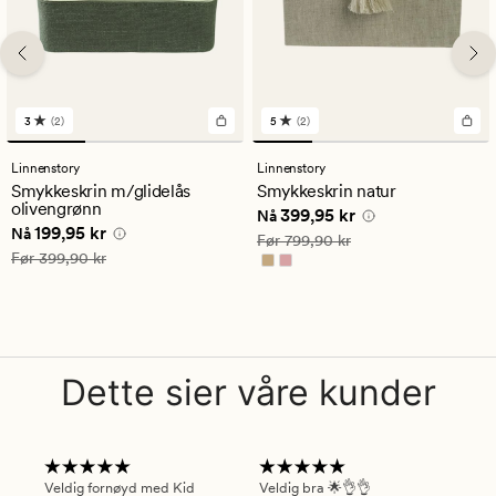
3
(2)
5
(2)
2
2
anmeldelser
anmeldelser
med
med
Linnenstory
Linnenstory
en
en
Smykkeskrin m/glidelås
Smykkeskrin natur
gjennomsnittlig
gjennomsnittlig
olivengrønn
Nåværende pris
399,95 kr
399,95 kr
vurdering
vurdering
Nå
Nåværende pris
199,95 kr
199,95 kr
på
på
Nå
Vanlig pris
799,90 kr
Før
799,90 kr
3
5
Vanlig pris
399,90 kr
Før
399,90 kr
Dette sier våre kunder
Veldig fornøyd med Kid
Veldig bra 🌟👌👌
Gre