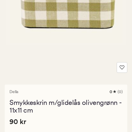
Della
0
(0)
0
anmeldels
Smykkeskrin m/glidelås olivengrønn -
med
en
11x11 cm
gjennomsni
vurdering
Pris
Pris
90 kr
90 kr
på
0
90