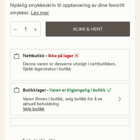
kr.
Nydelig smykkeskrin til oppbevaring av dine favoritt
Vanlig
smykker.
Les mer
pris
90
Antall
KLIKK & HENT
kr
Nettbutikk -
Ikke på lager
Denne varen er desverre utsolgt i nettbutikken.
Sjekk lagerstatus i butikk
Butikklager -
Varen er tilgjengelig i butikk
Varen finnes i butikk, velg butikk for å se
aktuell beholdning
Velg butikk