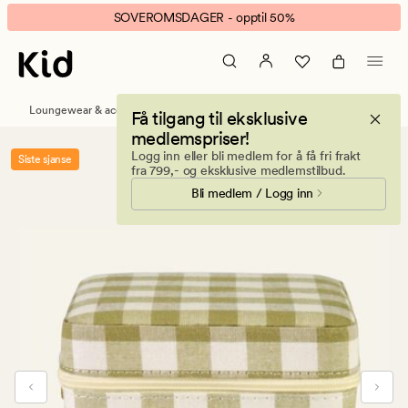
Della
Animert
SOVEROMSDAGER - opptil 50%
smykkeskrin
banner.
m/glidelås
Klikk
olivengrønn
ESCAPE
for
Loungewear & accessories
Smykkeskrin
Få tilgang til eksklusive
å
medlemspriser!
pause.
Logg inn eller bli medlem for å få fri frakt
Siste sjanse
fra 799,- og eksklusive medlemstilbud.
Bli medlem / Logg inn