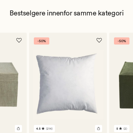
Bestselgere innenfor samme kategori
-50%
-50%
4.5
(214)
5
(2)
214
2