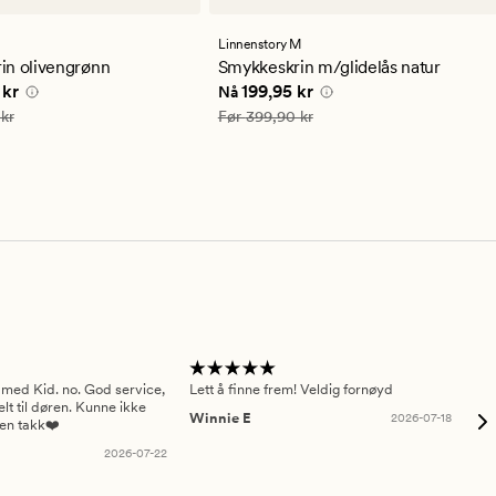
lser
Linnenstory M
snittlig
in olivengrønn
Smykkeskrin m/glidelås natur
ng
e pris
399,95 kr
Nåværende pris
199,95 kr
 kr
199,95 kr
Nå
799,90 kr
Vanlig pris
399,90 kr
kr
Før
399,90 kr
 med Kid. no. God service,
Lett å finne frem! Veldig fornøyd
Pas
elt til døren. Kunne ikke
Winnie E
2026-07-18
Ah
sen takk❤️
2026-07-22