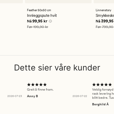
anmeldelser
anmelde
med
med
en
en
Feather 50x50 cm
Linnenstory
gjennomsnittlig
gjennom
Innleggspute hvit
Smykkeskr
vurdering
vurderi
5 kr
Nåværende pris
99,95 kr
Nåværend
99,95 kr
399,95
Nå
Nå
på
på
4.5
5
Vanlig pris
199,90 kr
Vanlig pris
Før
199,90 kr
Før
799,90 
Dette sier våre kunder
Greit å finne fram.
Veldig fornøyd
rask levering h
2026-07-23
Anny B
2026-07-22
blitt bedre. Tu
Borghild Å