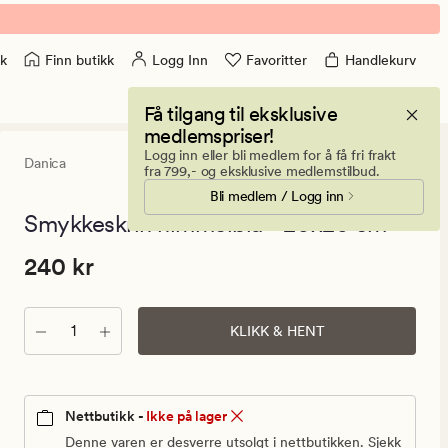
Finn butikk
Logg Inn
Favoritter
Handlekurv
k
Få tilgang til eksklusive
medlemspriser!
Logg inn eller bli medlem for å få fri frakt
Danica
0
(0)
0
fra 799,- og eksklusive medlemstilbud.
anmeldels
Bli medlem / Logg inn
med
en
Smykkeskrin himmelblå - 20x20 cm
gjennomsni
vurdering
Pris
Pris
240 kr
240 kr
på
0
240
kr.
Antall
Vanlig
KLIKK & HENT
pris
240
kr
Nettbutikk -
Ikke på lager
Denne varen er desverre utsolgt i nettbutikken. Sjekk