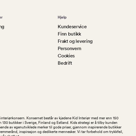
er
Hjelp
ng
Kundeservice
Finn butikk
Frakt og levering
Personvern
Cookies
Bedrift
og interiørkonsern. Konsernet består av kjedene Kid Interiør med mer enn 150
30 butikker i Sverige, Finland og Estland. Kids strategi er å tilby kunden
stående av egenutviklede merker til gode priser, gjennom inspirerende butikker
kremmerånd, inspirasjon og dedikerte mennesker. Vi tar forbehold om trykkfeil,