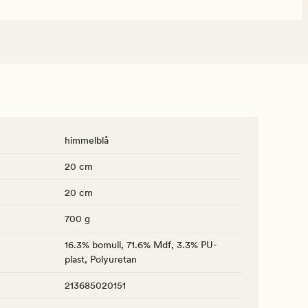
himmelblå
20 cm
20 cm
700 g
16.3% bomull, 71.6% Mdf, 3.3% PU-
plast, Polyuretan
213685020151