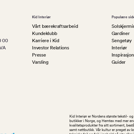
Kid Interiør
Populære sid
Vårt bærekraftsarbeid
Solskjermi
Kundeklubb
Gardiner
0 00
Karriere i Kid
Sengetøy
MVA
Investor Relations
Interiør
Presse
Inspirasjon
Varsling
Guider
Kid Interiør er Nordens største tekstil- 
butikker i Norge, og Hemtex med mer enn 1
kvalitetsprodukter fra sitt sortiment, be
samt nettbutikk. Vår kultur er preget av 