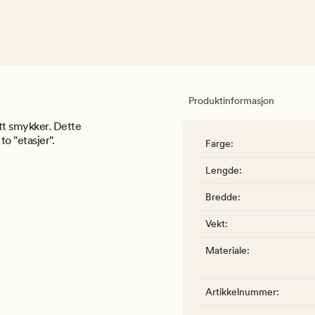
Produktinformasjon
itt smykker. Dette
o "etasjer".
Farge
:
Lengde
:
Bredde
:
Vekt
:
Materiale
:
Artikkelnummer
: