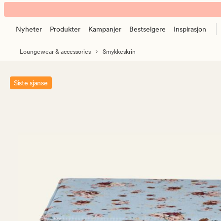
Danica
Animert
smykkeskrin
banner.
himmelblå
Nyheter
Produkter
Kampanjer
Bestselgere
Inspirasjon
Klikk
ESCAPE
Loungewear & accessories
Smykkeskrin
for
å
pause.
Siste sjanse