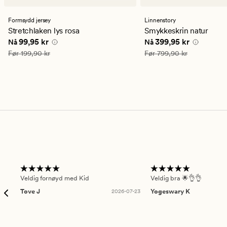
anmeldelser
anmeldelser
med
med
en
en
Formsydd jersey
Linnenstory
gjennomsnittlig
gjennomsnittlig
Stretchlaken lys rosa
Smykkeskrin natur
vurdering
vurdering
Nåværende pris
99,95 kr
Nåværende pris
399,9
99,95 kr
399,95 kr
Nå
Nå
på
på
4.5
5
Vanlig pris
199,90 kr
Vanlig pris
799,90 kr
Før
199,90 kr
Før
799,90 kr
Veldig fornøyd med Kid
Veldig bra 🌟👌👌
Tove J
2026-07-23
Yogeswary K