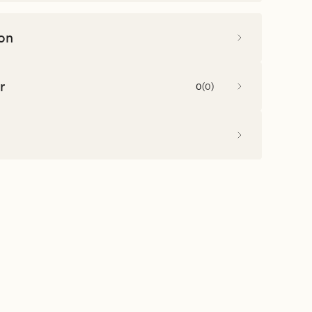
on
r
0
(
0
)