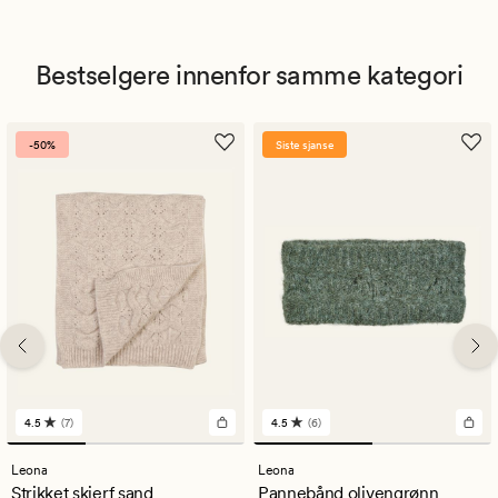
Bestselgere innenfor samme kategori
-50%
Siste sjanse
4.5
(7)
4.5
(6)
7
6
anmeldelser
anmeldelser
med
med
Leona
Leona
en
en
Strikket skjerf sand
Pannebånd olivengrønn