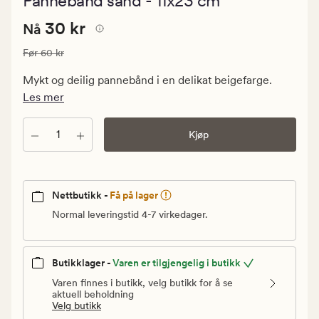
Pannebånd sand - 11x23 cm
med
en
Nåværende
Nåværende pris
30 kr
gjennomsnit
30 kr
Nå
vurdering
pris
på
Vanlig pris
60 kr
Før
60 kr
30
4.5
kr.
Mykt og deilig pannebånd i en delikat beigefarge.
Vanlig
Les mer
pris
60
Antall
Kjøp
kr
Nettbutikk -
Få på lager
Normal leveringstid 4-7 virkedager.
Butikklager -
Varen er tilgjengelig i butikk
Varen finnes i butikk, velg butikk for å se
aktuell beholdning
Velg butikk