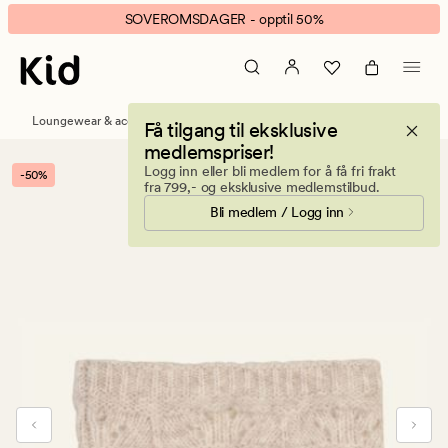
Leona
Animert
SOVEROMSDAGER - opptil 50%
pannebånd
banner.
sand
Klikk
ESCAPE
for
Loungewear & accessories
Luer, votter og skjerf
Få tilgang til eksklusive
å
medlemspriser!
pause.
Logg inn eller bli medlem for å få fri frakt
-50%
fra 799,- og eksklusive medlemstilbud.
Bli medlem / Logg inn