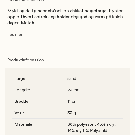
Mykt og deilig pannebånd i en delikat beigefarge. Pynter
opp etthvert antrekk og holder deg god og varm på kalde
dager. Match...
Les mer
Produktinformasjon
Farge
:
sand
Lengde
:
23 cm
Bredde
:
11 cm
Vekt
:
33 g
Materiale
:
30% polyester, 45% akryl,
14% ull, 11% Polyamid