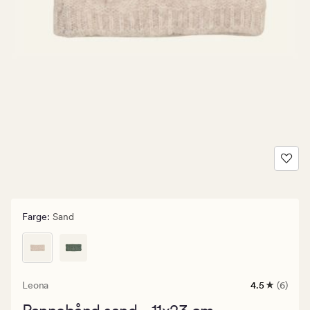
Farge
:
Sand
Leona
4.5
(6)
6
anmeldelse