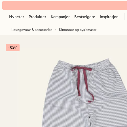
Ina
Animert
pyjamasbukse
banner.
olivengrønn
Nyheter
Produkter
Kampanjer
Bestselgere
Inspirasjon
Klikk
ESCAPE
Loungewear & accessories
Kimonoer og pysjamaser
for
å
pause.
-50%