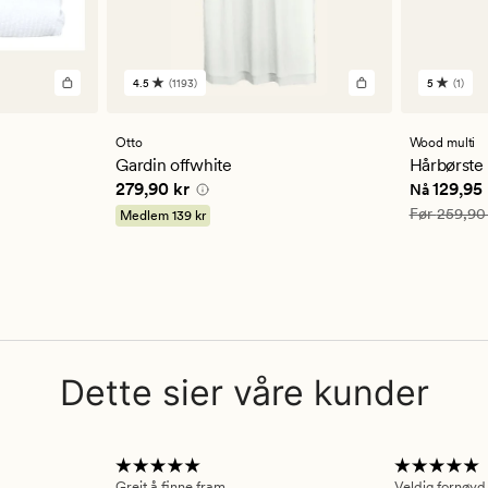
4.5
(1193)
5
(1)
1193
1
anmeldelser
anmelde
med
med
en
en
Otto
Wood multi
gjennomsnittlig
gjennom
Gardin offwhite
Hårbørste 
vurdering
vurderi
5 kr
Pris
279,90 kr
Nåværend
279,90 kr
129,95 
Nå
på
på
4.5
5
Vanlig pris
Før
259,90
Medlem
139 kr
Dette sier våre kunder
Greit å finne fram.
Veldig fornøyd