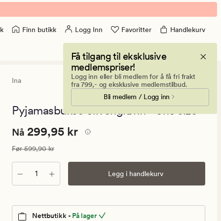
Finn butikk
Logg Inn
Favoritter
Handlekurv
k
Få tilgang til eksklusive
medlemspriser!
Logg inn eller bli medlem for å få fri frakt
Ina
5
(2)
2
fra 799,- og eksklusive medlemstilbud.
anmeldels
Bli medlem / Logg inn
med
en
Pyjamasbukse olivengrønn - one size
gjennomsni
vurdering
Nåværende
Nåværende pris
299,95 kr
299,95 kr
på
Nå
5
pris
Vanlig pris
599,90 kr
Før
599,90 kr
299,95
kr.
Antall
Legg i handlekurv
Vanlig
pris
599,90
kr
Nettbutikk -
På lager