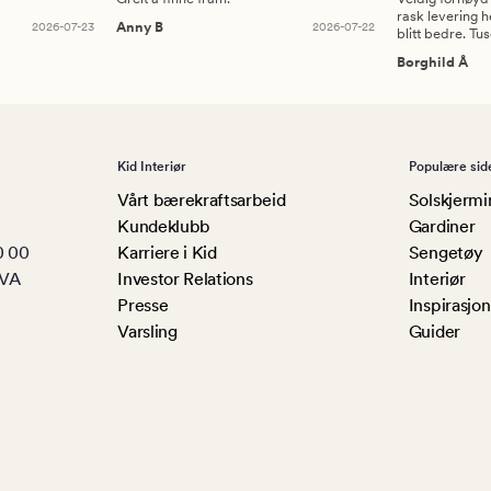
rask levering h
2026-07-23
Anny B
2026-07-22
blitt bedre. Tu
Borghild Å
Kid Interiør
Populære sid
Vårt bærekraftsarbeid
Solskjermi
Kundeklubb
Gardiner
0 00
Karriere i Kid
Sengetøy
MVA
Investor Relations
Interiør
Presse
Inspirasjon
Varsling
Guider