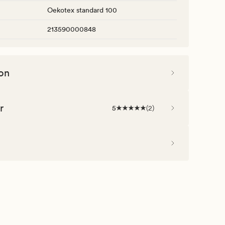
Oekotex standard 100
213590000848
on
r
5
(
2
)