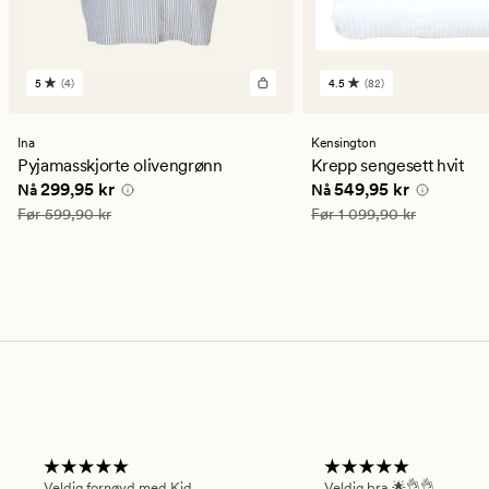
5
(4)
4.5
(82)
4
82
anmeldelser
anmeldelser
med
med
en
en
Ina
Kensington
gjennomsnittlig
gjennomsnittlig
Pyjamasskjorte olivengrønn
Krepp sengesett hvit
vurdering
vurdering
Nåværende pris
299,95 kr
Nåværende pris
549,9
299,95 kr
549,95 kr
Nå
Nå
på
på
5
4.5
Vanlig pris
599,90 kr
Vanlig pris
1 099,90 kr
Før
599,90 kr
Før
1 099,90 kr
Veldig fornøyd med Kid
Veldig bra 🌟👌👌