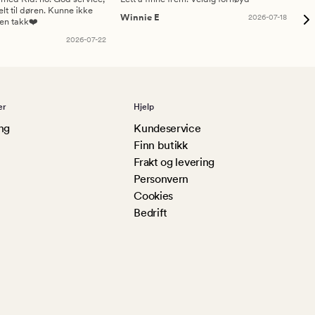
elt til døren. Kunne ikke
Winnie E
2026-07-18
Ah
sen takk❤️
2026-07-22
er
Hjelp
ng
Kundeservice
Finn butikk
Frakt og levering
Personvern
Cookies
Bedrift