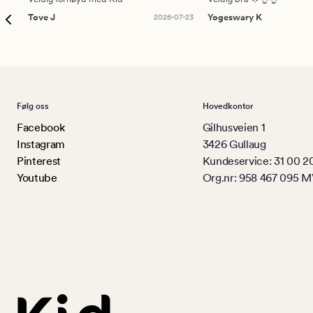
Tove J
2026-07-23
Yogeswary K
Følg oss
Hovedkontor
Facebook
Gilhusveien 1
Instagram
3426 Gullaug
Pinterest
Kundeservice: 31 00 2
Youtube
Org.nr: 958 467 095 