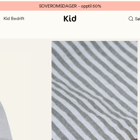
SOVEROMSDAGER - opptil 50%
Kid Bedrift
Sø