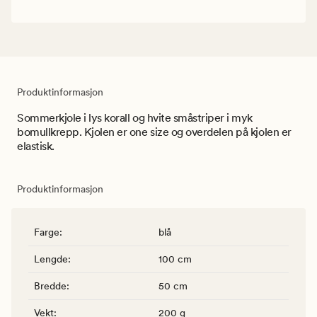
Produktinformasjon
Sommerkjole i lys korall og hvite småstriper i myk
bomullkrepp. Kjolen er one size og overdelen på kjolen er
elastisk.
Produktinformasjon
Farge
:
blå
Lengde
:
100 cm
Bredde
:
50 cm
Vekt
:
200 g