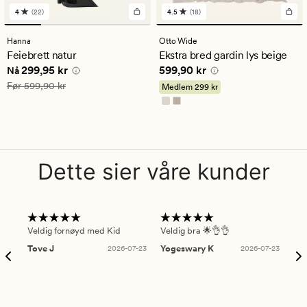
4
(22)
4.5
(18)
22
18
anmeldelser
anmeldelser
med
med
Hanna
Otto Wide
en
en
Feiebrett natur
Ekstra bred gardin lys beige
gjennomsnittlig
gjennomsnittlig
Nåværende pris
299,95 kr
Pris
599,90 kr
299,95 kr
599,90 kr
vurdering
vurdering
Nå
på
på
Vanlig pris
599,90 kr
Før
599,90 kr
Medlem
299 kr
4
4.5
Dette sier våre kunder
Veldig fornøyd med Kid
Veldig bra 🌟👌👌
Gre
Tove J
2026-07-23
Yogeswary K
2026-07-23
An