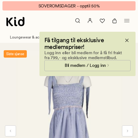
Ina
Animert
SOVEROMSDAGER - opptil 50%
kjole
banner.
blå
Klikk
ESCAPE
for
Loungewear & accessories
Få tilgang til eksklusive
å
medlemspriser!
pause.
Logg inn eller bli medlem for å få fri frakt
Siste sjanse
fra 799,- og eksklusive medlemstilbud.
Bli medlem / Logg inn