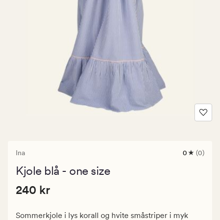
Ina
0
(0)
0
anmeldels
Kjole blå - one size
med
en
Pris
Pris
240 kr
gjennomsni
240 kr
vurdering
240
på
kr.
0
Sommerkjole i lys korall og hvite småstriper i myk