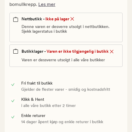
Vanlig
bomullkrepp.
Les mer
pris
240
Nettbutikk -
Ikke på lager
kr
Denne varen er desverre utsolgt i nettbutikken.
Sjekk lagerstatus i butikk
Butikklager -
Varen er ikke tilgjengelig i butikk
Varen er dessverre utsolgt i alle våre butikker
Fri frakt til butikk
Gjelder de flester varer - smidig og kostnadsfritt
Klikk & Hent
i alle våre butikk etter 2 timer
Enkle returer
14 dager åpent kjøp og enkle returer i butikk