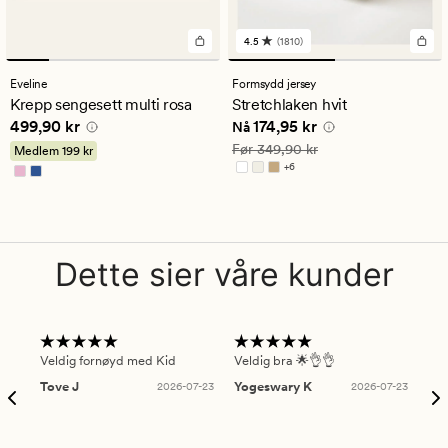
4.5
(1810)
1810
anmeldelser
med
Eveline
Formsydd jersey
en
Krepp sengesett multi rosa
Stretchlaken hvit
gjennomsnittlig
Pris
499,90 kr
Nåværende pris
174,95 kr
499,90 kr
174,95 kr
vurdering
Nå
på
Vanlig pris
349,90 kr
Før
349,90 kr
Medlem
199 kr
4.5
+
6
Tilgjengelig i flere farger
Dette sier våre kunder
Veldig fornøyd med Kid
Veldig bra 🌟👌👌
Gre
Tove J
2026-07-23
Yogeswary K
2026-07-23
An