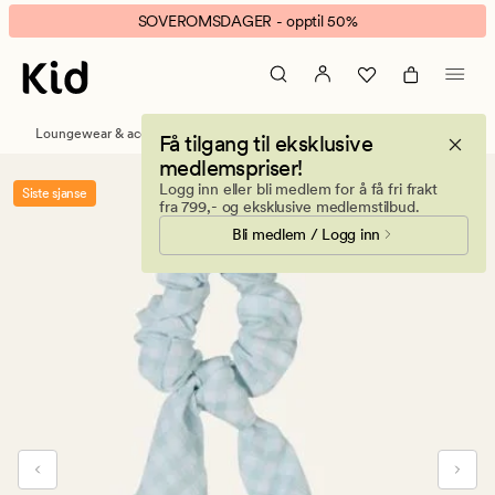
Summer
Animert
SOVEROMSDAGER - opptil 50%
check
banner.
hårstrikk
Klikk
turkis
ESCAPE
for
Loungewear & accessories
Håraccessories
Få tilgang til eksklusive
å
medlemspriser!
pause.
Logg inn eller bli medlem for å få fri frakt
Siste sjanse
fra 799,- og eksklusive medlemstilbud.
Bli medlem / Logg inn