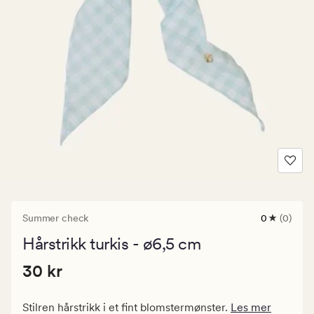
Summer check
0
(0)
0
anmeldels
Hårstrikk turkis - ø6,5 cm
med
en
Pris
Pris
30 kr
gjennomsni
30 kr
vurdering
30
på
kr.
0
Stilren hårstrikk i et fint blomstermønster.
Les mer