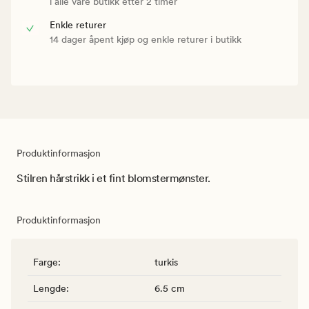
i alle våre butikk etter 2 timer
Enkle returer
14 dager åpent kjøp og enkle returer i butikk
Produktinformasjon
Stilren hårstrikk i et fint blomstermønster.
Produktinformasjon
Farge
:
turkis
Lengde
:
6.5 cm