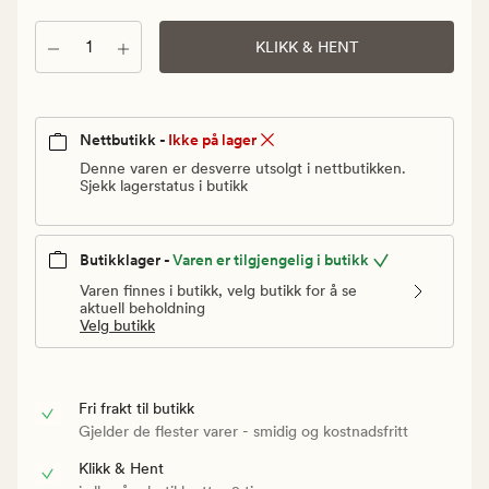
Vanlig
pris
Antall
KLIKK & HENT
30
kr
Nettbutikk -
Ikke på lager
Denne varen er desverre utsolgt i nettbutikken.
Sjekk lagerstatus i butikk
Butikklager -
Varen er tilgjengelig i butikk
Varen finnes i butikk, velg butikk for å se
aktuell beholdning
Velg butikk
Fri frakt til butikk
Gjelder de flester varer - smidig og kostnadsfritt
Klikk & Hent