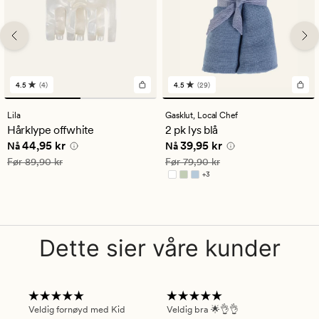
4.5
(4)
4.5
(29)
4
29
anmeldelser
anmeldelser
med
med
Lila
Gasklut,
Local Chef
en
en
Hårklype offwhite
2 pk lys blå
gjennomsnittlig
gjennomsnittlig
Nåværende pris
44,95 kr
Nåværende pris
39,95 kr
44,95 kr
39,95 kr
vurdering
vurdering
Nå
Nå
på
på
Vanlig pris
89,90 kr
Vanlig pris
79,90 kr
Før
89,90 kr
Før
79,90 kr
4.5
4.5
+
3
Tilgjengelig i flere farger
Dette sier våre kunder
Veldig fornøyd med Kid
Veldig bra 🌟👌👌
Gre