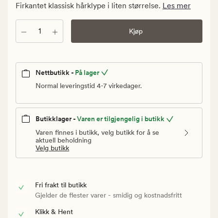
kr.
Firkantet klassisk hårklype i liten størrelse.
Les mer
Vanlig
pris
Antall
Kjøp
79,90
kr
Nettbutikk -
På lager
Normal leveringstid 4-7 virkedager.
Butikklager -
Varen er tilgjengelig i butikk
Varen finnes i butikk, velg butikk for å se
aktuell beholdning
Velg butikk
Fri frakt til butikk
Gjelder de flester varer - smidig og kostnadsfritt
Klikk & Hent