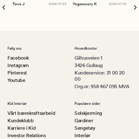
Tove J
2026-07-23
Yogeswary K
2026-07-23
An
Følg oss
Hovedkontor
Facebook
Gilhusveien 1
Instagram
3426 Gullaug
Pinterest
Kundeservice: 31 00 20
00
Youtube
Org.nr: 958 467 095 MVA
Kid Interiør
Populære sider
Vårt bærekraftsarbeid
Solskjerming
Kundeklubb
Gardiner
Karriere i Kid
Sengetøy
Investor Relations
Interiør