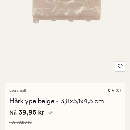
Lea small
0
(0)
0
anmeldels
Hårklype beige - 3,8x5,1x4,5 cm
med
en
Nåværende
Nåværende pris
39,95 kr
gjennomsni
39,95 kr
Nå
vurdering
pris
på
Vanlig pris
79,90 kr
Før
79,90 kr
39,95
0