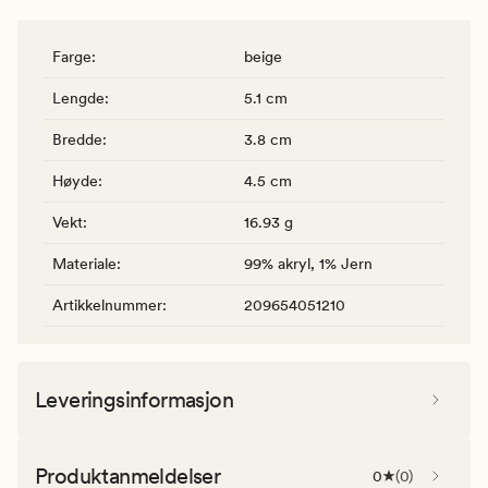
Farge
:
beige
Lengde
:
5.1 cm
Bredde
:
3.8 cm
Høyde
:
4.5 cm
Vekt
:
16.93 g
Materiale
:
99% akryl, 1% Jern
Artikkelnummer
:
209654051210
Leveringsinformasjon
Produktanmeldelser
0
(
0
)