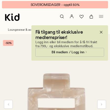
Lea
Animert
SOVEROMSDAGER - opptil 50%
small
banner.
hårklype
Klikk
beige
ESCAPE
for
Loungewear & accessories
Håraccessories
Få tilgang til eksklusive
å
medlemspriser!
pause.
Logg inn eller bli medlem for å få fri frakt
-50%
fra 799,- og eksklusive medlemstilbud.
Bli medlem / Logg inn