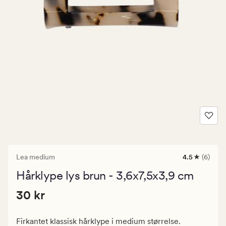
Lea medium
4.5
(6)
6
anmeldelse
Hårklype lys brun - 3,6x7,5x3,9 cm
med
en
Pris
Pris
30 kr
gjennomsnit
30 kr
vurdering
30
på
kr.
4.5
Firkantet klassisk hårklype i medium størrelse.