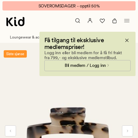
Lea
Animert
SOVEROMSDAGER - opptil 50%
medium
banner.
hårklype
Klikk
lys
ESCAPE
brun
for
Loungewear & accessories
Håraccessories
Få tilgang til eksklusive
å
medlemspriser!
pause.
Logg inn eller bli medlem for å få fri frakt
Siste sjanse
fra 799,- og eksklusive medlemstilbud.
Bli medlem / Logg inn