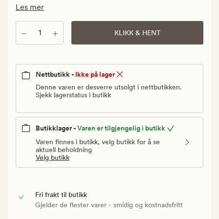
Vanlig
Les mer
pris
30
Antall
KLIKK & HENT
kr
Nettbutikk -
Ikke på lager
Denne varen er desverre utsolgt i nettbutikken.
Sjekk lagerstatus i butikk
Butikklager -
Varen er tilgjengelig i butikk
Varen finnes i butikk, velg butikk for å se
aktuell beholdning
Velg butikk
Fri frakt til butikk
Gjelder de flester varer - smidig og kostnadsfritt