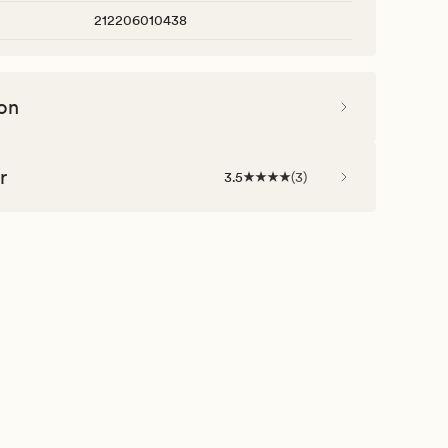
212206010438
on
r
3.5
(
3
)