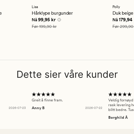
med
en
Lisa
Polly
gjennom
e
Hårklype burgunder
Duk beige
vurderi
5 kr
Nåværende pris
99,95 kr
Nåværend
99,95 kr
179,94 
Nå
Nå
på
5
Vanlig pris
199,90 kr
Vanlig pris
Før
199,90 kr
Før
299,90
Dette sier våre kunder
Greit å finne fram.
Veldig fornøyd
rask levering h
2026-07-23
Anny B
2026-07-22
blitt bedre. Tu
Borghild Å