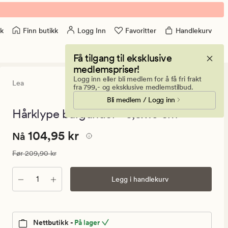
Finn butikk
Logg Inn
Favoritter
Handlekurv
k
Få tilgang til eksklusive
medlemspriser!
Logg inn eller bli medlem for å få fri frakt
Lea
3.5
(3)
3
fra 799,- og eksklusive medlemstilbud.
anmeldelse
Bli medlem / Logg inn
med
en
Hårklype burgunder - 5,5x10 cm
gjennomsnit
vurdering
Nåværende
Nåværende pris
104,95 kr
104,95 kr
på
Nå
3.5
pris
Vanlig pris
209,90 kr
Før
209,90 kr
104,95
kr.
Antall
Legg i handlekurv
Vanlig
pris
209,90
kr
Nettbutikk -
På lager