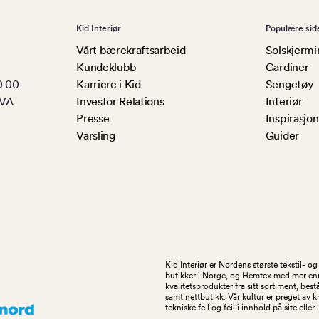
Kid Interiør
Populære sid
Vårt bærekraftsarbeid
Solskjermi
Kundeklubb
Gardiner
0 00
Karriere i Kid
Sengetøy
MVA
Investor Relations
Interiør
Presse
Inspirasjon
Varsling
Guider
Kid Interiør er Nordens største tekstil- 
butikker i Norge, og Hemtex med mer enn 1
kvalitetsprodukter fra sitt sortiment, be
samt nettbutikk. Vår kultur er preget av 
tekniske feil og feil i innhold på site eller