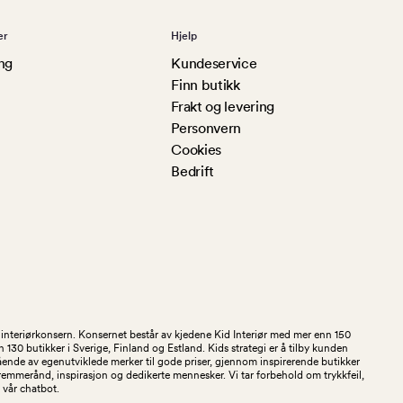
er
Hjelp
ng
Kundeservice
Finn butikk
Frakt og levering
Personvern
Cookies
Bedrift
og interiørkonsern. Konsernet består av kjedene Kid Interiør med mer enn 150
30 butikker i Sverige, Finland og Estland. Kids strategi er å tilby kunden
stående av egenutviklede merker til gode priser, gjennom inspirerende butikker
kremmerånd, inspirasjon og dedikerte mennesker. Vi tar forbehold om trykkfeil,
 i vår chatbot.