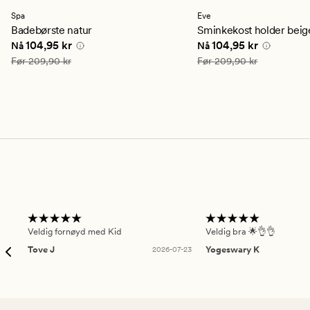
med
med
en
en
Spa
Eve
gjennomsnittlig
gjennomsnittlig
Badebørste natur
Sminkekost holder beig
vurdering
vurdering
Nåværende pris
104,95 kr
Nåværende pris
104,9
104,95 kr
104,95 kr
Nå
Nå
på
på
3.5
5
Vanlig pris
209,90 kr
Vanlig pris
209,90 kr
Før
209,90 kr
Før
209,90 kr
Veldig fornøyd med Kid
Veldig bra 🌟👌👌
Tove J
2026-07-23
Yogeswary K