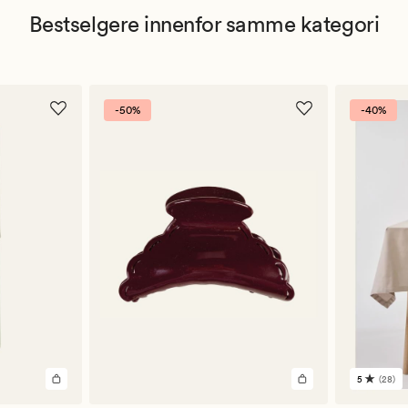
Bestselgere innenfor samme kategori
-50%
-40%
5
(28)
28
anmelde