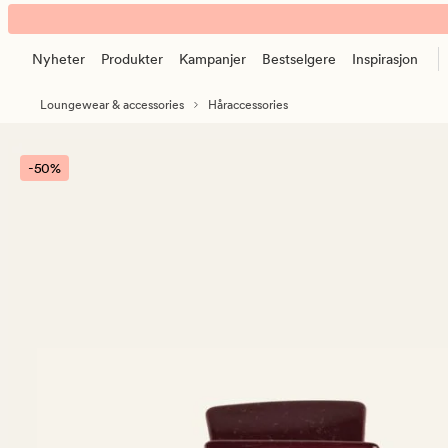
Lea
Animert
hårklype
banner.
burgunder
Nyheter
Produkter
Kampanjer
Bestselgere
Inspirasjon
Klikk
ESCAPE
Loungewear & accessories
Håraccessories
for
å
pause.
-50%