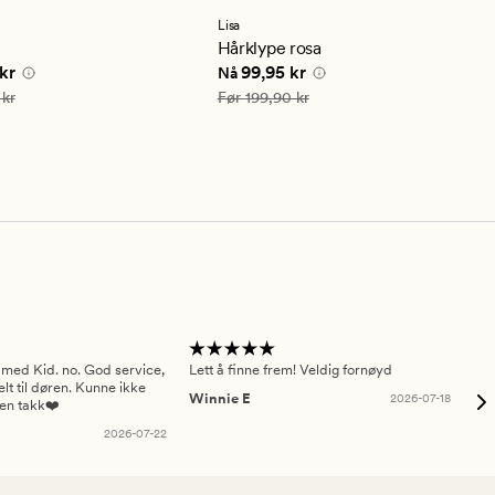
Lisa
snittlig
Hårklype rosa
ng
e pris
179,94 kr
Nåværende pris
99,95 kr
kr
99,95 kr
Nå
299,90 kr
Vanlig pris
199,90 kr
 kr
Før
199,90 kr
 med Kid. no. God service,
Lett å finne frem! Veldig fornøyd
Pas
elt til døren. Kunne ikke
Winnie E
2026-07-18
Ah
sen takk❤️
2026-07-22