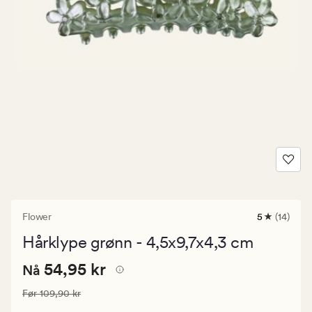
Flower
5
(14)
14
anmeldelse
Hårklype grønn - 4,5x9,7x4,3 cm
med
en
Nåværende
Nåværende pris
54,95 kr
gjennomsni
54,95 kr
Nå
vurdering
pris
på
Vanlig pris
109,90 kr
Før
109,90 kr
54,95
5