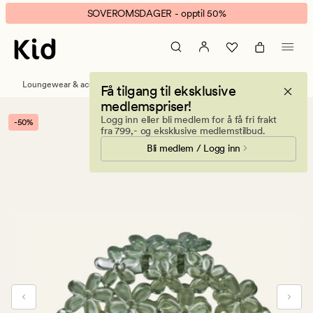
Flower
Animert
SOVEROMSDAGER - opptil 50%
hårklype
banner.
grønn
Klikk
ESCAPE
for
Loungewear & accessories
Håraccessories
Få tilgang til eksklusive
å
medlemspriser!
pause.
Logg inn eller bli medlem for å få fri frakt
-50%
fra 799,- og eksklusive medlemstilbud.
Bli medlem / Logg inn