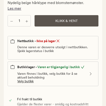
kr.
Nydelig beige hårklype med blomstemønster.
Vanlig
Les mer
pris
109,90
Antall
KLIKK & HENT
kr
Nettbutikk -
Ikke på lager
Denne varen er desverre utsolgt i nettbutikken.
Sjekk lagerstatus i butikk
Butikklager -
Varen er tilgjengelig i butikk
Varen finnes i butikk, velg butikk for å se
aktuell beholdning
Velg butikk
Fri frakt til butikk
Gjelder de flester varer - smidig og kostnadsfritt