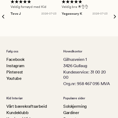
Veldig fornøyd med Kid
Veldig bra 🌟👌👌
Gre
Tove J
2026-07-23
Yogeswary K
2026-07-23
An
Følg oss
Hovedkontor
Facebook
Gilhusveien 1
Instagram
3426 Gullaug
Pinterest
Kundeservice: 31 00 20
00
Youtube
Org.nr: 958 467 095 MVA
Kid Interiør
Populære sider
Vårt bærekraftsarbeid
Solskjerming
Kundeklubb
Gardiner