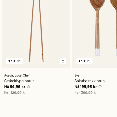
3.5
(10)
4.5
(5)
10
5
anmeldelser
anmeldelser
med
med
en
en
Acacia,
Local Chef
Eva
gjennomsnittlig
gjennomsnittlig
Stekeklype natur
Salatbestikk brun
vurdering
vurdering
Nåværende pris
64,95 kr
Nåværende pris
199,9
64,95 kr
199,95 kr
Nå
Nå
på
på
3.5
4.5
Vanlig pris
129,90 kr
Vanlig pris
399,90 kr
Før
129,90 kr
Før
399,90 kr