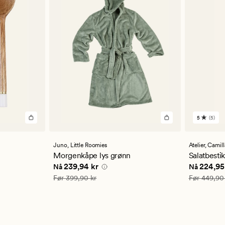
5
(5)
5
anmelde
med
en
Juno,
Little Roomies
Atelier,
Camill
gjennom
Morgenkåpe lys grønn
Salatbesti
vurderi
5 kr
Nåværende pris
239,94 kr
Nåværend
239,94 kr
224,95
Nå
Nå
på
5
Vanlig pris
399,90 kr
Vanlig pris
Før
399,90 kr
Før
449,90