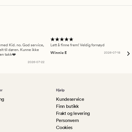
 med Kid. no. God service,
Lett å finne frem! Veldig fornøyd
Pas
elt til døren. Kunne ikke
Winnie E
2026-07-18
Ah
sen takk❤️
2026-07-22
er
Hjelp
ng
Kundeservice
Finn butikk
Frakt og levering
Personvern
Cookies