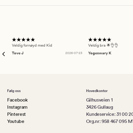
Veldig fornøyd med Kid
Veldig bra 🌟👌👌
Tove J
2026-07-23
Yogeswary K
Følg oss
Hovedkontor
Facebook
Gilhusveien 1
Instagram
3426 Gullaug
Pinterest
Kundeservice: 31 00 2
Youtube
Org.nr: 958 467 095 