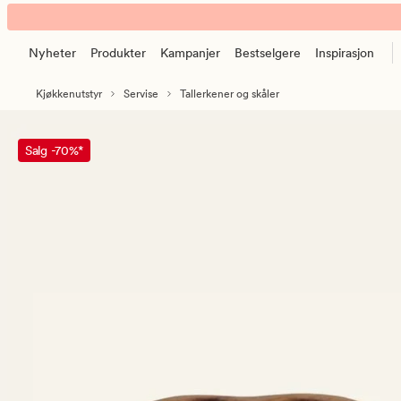
Tina
Animert
bolle
banner.
natur
Nyheter
Produkter
Kampanjer
Bestselgere
Inspirasjon
Klikk
ESCAPE
Kjøkkenutstyr
Servise
Tallerkener og skåler
for
å
pause.
Salg -70%*