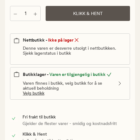
Vanlig
pris
Antall
KLIKK & HENT
40
kr
Nettbutikk -
Ikke på lager
Denne varen er desverre utsolgt i nettbutikken.
Sjekk lagerstatus i butikk
Butikklager -
Varen er tilgjengelig i butikk
Varen finnes i butikk, velg butikk for å se
aktuell beholdning
Velg butikk
Fri frakt til butikk
Gjelder de flester varer - smidig og kostnadsfritt
Klikk & Hent