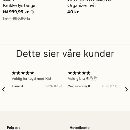
en
en
Krukke lys beige
Organizer hvit
gjennomsnittlig
gjennomsnittlig
Nåværende pris
999,95 kr
Pris
40 kr
999,95 kr
40 kr
vurdering
vurdering
Nå
på
på
Vanlig pris
1 999,90 kr
Før
1 999,90 kr
3.5
5
Dette sier våre kunder
Veldig fornøyd med Kid
Veldig bra 🌟👌👌
Gre
Tove J
2026-07-23
Yogeswary K
2026-07-23
An
Følg oss
Hovedkontor