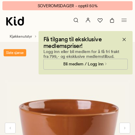
Elsa
Animert
SOVEROMSDAGER - opptil 50%
skål
banner.
brun
Klikk
ESCAPE
for
Kjøkkenutstyr
Servise
Tallerkener og skåler
Få tilgang til eksklusive
å
medlemspriser!
pause.
Logg inn eller bli medlem for å få fri frakt
Siste sjanse
fra 799,- og eksklusive medlemstilbud.
Bli medlem / Logg inn