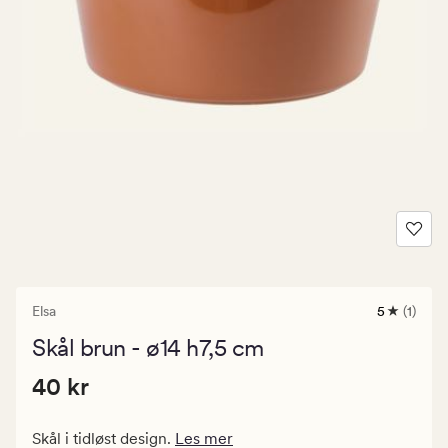
Elsa
5
(1)
1
anmeldels
Skål brun - ø14 h7,5 cm
med
en
Pris
Pris
40 kr
gjennomsn
40 kr
vurdering
40
på
kr.
5
Skål i tidløst design.
Les mer