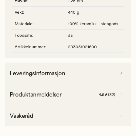
Høyde
:
1.25 cm
Vekt
:
440 g
Materiale
:
100% keramikk - stengods
Foodsafe
:
Ja
Artikkelnummer
:
203051021600
Leveringsinformasjon
Produktanmeldelser
4.5
(
32
)
Vaskeråd