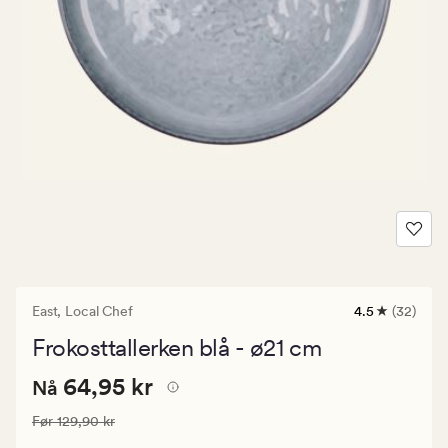
East,
Local Chef
4.5
(32)
32
anmeldelser
Frokosttallerken blå - ø21 cm
med
en
Nåværende
Nåværende pris
64,95 kr
gjennomsnitt
64,95 kr
Nå
vurdering
pris
på
Vanlig pris
129,90 kr
Før
129,90 kr
64,95
4.5