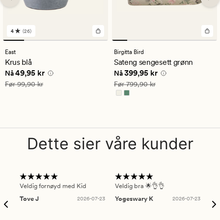
4
(26)
26
anmeldelser
med
East
Birgitta Bird
en
Krus blå
Sateng sengesett grønn
gjennomsnittlig
Nåværende pris
49,95 kr
Nåværende pris
399,95 kr
49,95 kr
399,95 kr
vurdering
Nå
Nå
på
Vanlig pris
99,90 kr
Vanlig pris
799,90 kr
Før
99,90 kr
Før
799,90 kr
4
Dette sier våre kunder
Veldig fornøyd med Kid
Veldig bra 🌟👌👌
Gre
Tove J
2026-07-23
Yogeswary K
2026-07-23
An