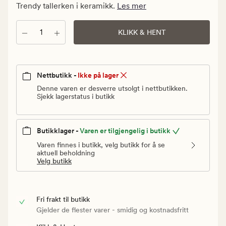
kr.
Trendy tallerken i keramikk.
Les mer
Vanlig
pris
Antall
KLIKK & HENT
129,90
kr
Nettbutikk -
Ikke på lager
Denne varen er desverre utsolgt i nettbutikken.
Sjekk lagerstatus i butikk
Butikklager -
Varen er tilgjengelig i butikk
Varen finnes i butikk, velg butikk for å se
aktuell beholdning
Velg butikk
Fri frakt til butikk
Gjelder de flester varer - smidig og kostnadsfritt