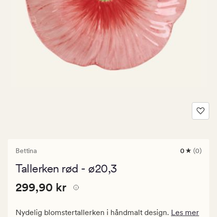
Bettina
0
(0)
0
anmeldels
Tallerken rød - ø20,3
med
en
Pris
Pris
299,90 kr
gjennomsni
299,90 kr
vurdering
299,90
på
kr.
0
Nydelig blomstertallerken i håndmalt design.
Les mer