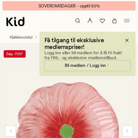
Bettina
Animert
SOVEROMSDAGER - opptil 50%
tallerken
banner.
rød
Klikk
ESCAPE
for
Kjøkkenutstyr
Servise
Tallerkener og skåler
Få tilgang til eksklusive
å
medlemspriser!
pause.
Logg inn eller bli medlem for å få fri frakt
Salg -70%*
fra 799,- og eksklusive medlemstilbud.
Bli medlem / Logg inn