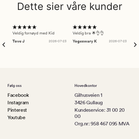
Dette sier våre kunder
Veldig fornøyd med Kid
Veldig bra 🌟👌👌
Gre
Tove J
2026-07-23
Yogeswary K
2026-07-23
An
Følg oss
Hovedkontor
Facebook
Gilhusveien 1
Instagram
3426 Gullaug
Pinterest
Kundeservice: 31 00 20
00
Youtube
Org.nr: 958 467 095 MVA