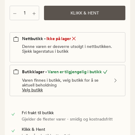
Vanlig
pris
Antall
KLIKK & HENT
299,90
kr
Nettbutikk -
Ikke på lager
Denne varen er desverre utsolgt i nettbutikken.
Sjekk lagerstatus i butikk
Butikklager -
Varen er tilgjengelig i butikk
Varen finnes i butikk, velg butikk for å se
aktuell beholdning
Velg butikk
Fri frakt til butikk
Gjelder de flester varer - smidig og kostnadsfritt
Klikk & Hent