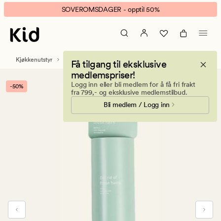
Lise
Animert
SOVEROMSDAGER - opptil 50%
støvrull
banner.
refill
Klikk
natur
ESCAPE
for
Kjøkkenutstyr
Rengjøring
Få tilgang til eksklusive
å
medlemspriser!
pause.
Logg inn eller bli medlem for å få fri frakt
-50%
fra 799,- og eksklusive medlemstilbud.
Bli medlem / Logg inn