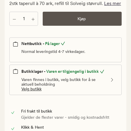
kr.
2stk taperull à 70 ark, refill til Solveig støvrull.
Les mer
Vanlig
pris
Antall
Kjøp
39,90
kr
Nettbutikk -
På lager
Normal leveringstid 4-7 virkedager.
Butikklager -
Varen er tilgjengelig i butikk
Varen finnes i butikk, velg butikk for å se
aktuell beholdning
Velg butikk
Fri frakt til butikk
Gjelder de flester varer - smidig og kostnadsfritt
Klikk & Hent