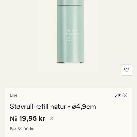
Lise
5
(6)
6
anmeldels
Støvrull refill natur - ø4,9cm
med
en
Nåværende
Nåværende pris
19,95 kr
gjennomsni
19,95 kr
Nå
vurdering
pris
på
Vanlig pris
39,90 kr
Før
39,90 kr
19,95
5