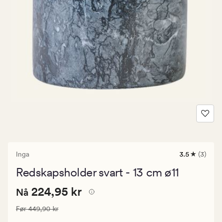
Inga
3.5
(3)
3
anmeldelse
Redskapsholder svart - 13 cm ø11
med
en
Nåværende
Nåværende pris
224,95 kr
gjennomsnit
224,95 kr
Nå
vurdering
pris
på
Vanlig pris
449,90 kr
Før
449,90 kr
224,95
3.5