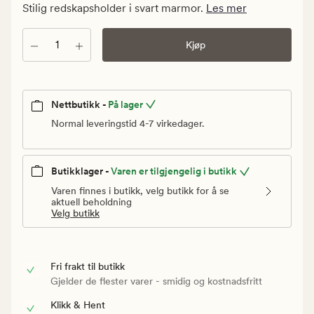
kr.
Stilig redskapsholder i svart marmor.
Les mer
Vanlig
pris
Antall
Kjøp
449,90
kr
Nettbutikk -
På lager
Normal leveringstid 4-7 virkedager.
Butikklager -
Varen er tilgjengelig i butikk
Varen finnes i butikk, velg butikk for å se
aktuell beholdning
Velg butikk
Fri frakt til butikk
Gjelder de flester varer - smidig og kostnadsfritt
Klikk & Hent