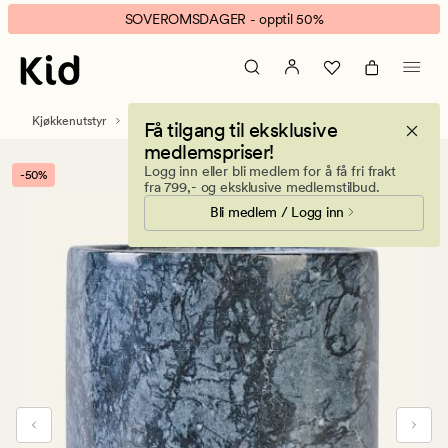
Inga
Animert
SOVEROMSDAGER - opptil 50%
redskapsholder
banner.
svart
Klikk
ESCAPE
for
Kjøkkenutstyr
Rengjøring
Få tilgang til eksklusive
å
medlemspriser!
pause.
Logg inn eller bli medlem for å få fri frakt
-50%
fra 799,- og eksklusive medlemstilbud.
Bli medlem / Logg inn