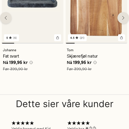
5
(4)
4.5
(21)
4
21
anmeldelser
anmeldelser
med
med
Johanne
Tom
en
en
Fat svart
Skjærefjøl natur
gjennomsnittlig
gjennomsnittlig
Nåværende pris
199,95 kr
Nåværende pris
199,95 kr
199,95 kr
199,95 kr
vurdering
vurdering
Nå
Nå
på
på
Vanlig pris
399,90 kr
Vanlig pris
399,90 kr
Før
399,90 kr
Før
399,90 kr
5
4.5
Dette sier våre kunder
Veldig fornøyd med Kid
Veldig bra 🌟👌👌
Gre