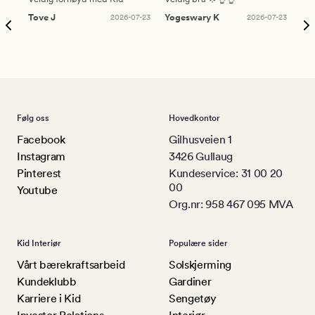
Tove J
2026-07-23
Yogeswary K
2026-07-23
An
Følg oss
Hovedkontor
Facebook
Gilhusveien 1
Instagram
3426 Gullaug
Pinterest
Kundeservice: 31 00 20
00
Youtube
Org.nr: 958 467 095 MVA
Kid Interiør
Populære sider
Vårt bærekraftsarbeid
Solskjerming
Kundeklubb
Gardiner
Karriere i Kid
Sengetøy