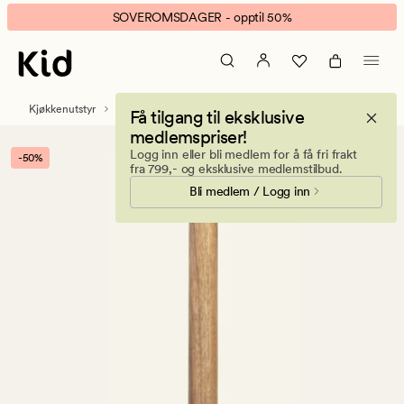
Silje
Animert
SOVEROMSDAGER - opptil 50%
kjøkkenrullholder
banner.
natur
Klikk
ESCAPE
for
Kjøkkenutstyr
Oppbevaring kjøkken
Få tilgang til eksklusive
å
medlemspriser!
pause.
Logg inn eller bli medlem for å få fri frakt
-50%
fra 799,- og eksklusive medlemstilbud.
Bli medlem / Logg inn