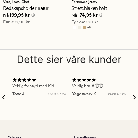
med
med
Vera,
Local Chef
Formsydd jersey
en
en
Redskapsholder natur
Stretchlaken hvit
gjennomsnittlig
gjennomsnittlig
Nåværende pris
199,95 kr
Nåværende pris
174,95 kr
199,95 kr
174,95 kr
vurdering
vurdering
Nå
Nå
på
på
Vanlig pris
399,90 kr
Vanlig pris
349,90 kr
Før
399,90 kr
Før
349,90 kr
5
4.5
+
6
Tilgjengelig i flere farger
Dette sier våre kunder
Veldig fornøyd med Kid
Veldig bra 🌟👌👌
Gre
Tove J
2026-07-23
Yogeswary K
2026-07-23
An
Følg oss
Hovedkontor