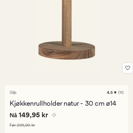
Silje
4.5
(11)
11
anmeldelser
Kjøkkenrullholder natur - 30 cm ø14
med
en
Nåværende
Nåværende pris
149,95 kr
gjennomsnit
149,95 kr
Nå
vurdering
pris
på
Vanlig pris
299,90 kr
Før
299,90 kr
149,95
4.5