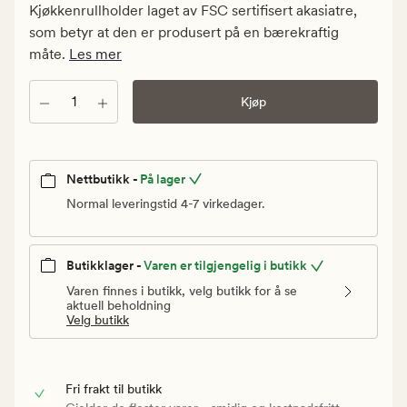
kr.
Kjøkkenrullholder laget av FSC sertifisert akasiatre,
Vanlig
som betyr at den er produsert på en bærekraftig
pris
måte.
Les mer
299,90
kr
Antall
Kjøp
Nettbutikk -
På lager
Normal leveringstid 4-7 virkedager.
Butikklager -
Varen er tilgjengelig i butikk
Varen finnes i butikk, velg butikk for å se
aktuell beholdning
Velg butikk
Fri frakt til butikk