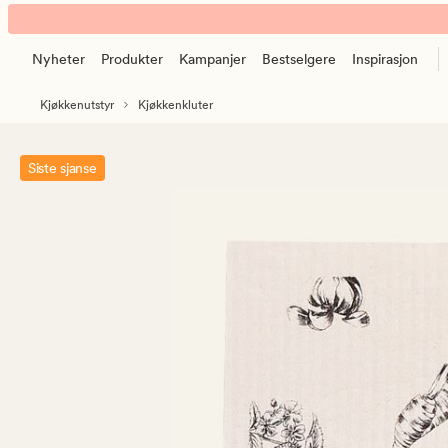
Vegi
Animert
kjøkkenklut
banner.
hvit
Nyheter
Produkter
Kampanjer
Bestselgere
Inspirasjon
Klikk
ESCAPE
Kjøkkenutstyr
Kjøkkenkluter
for
å
pause.
Siste sjanse