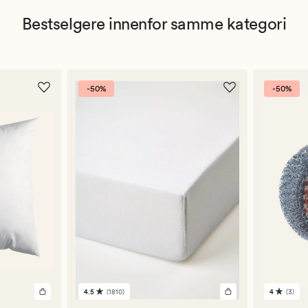
Bestselgere innenfor samme kategori
-50%
-50%
4.5
(1810)
4
(3)
1810
3
anmeldelser
anmelde