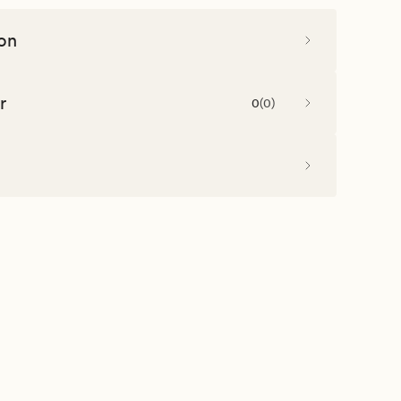
on
r
0
(
0
)