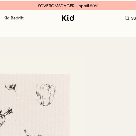
SOVEROMSDAGER - opptil 50%
Kid Bedrift
Sø