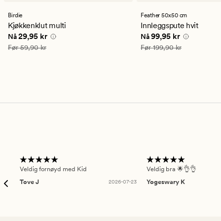
med
en
Birdie
Feather 50x50 cm
gjennomsnittlig
Kjøkkenklut multi
Innleggspute hvit
vurdering
Nåværende pris
29,95 kr
Nåværende pris
99,95
29,95 kr
99,95 kr
Nå
Nå
på
4.5
Vanlig pris
59,90 kr
Vanlig pris
199,90 kr
Før
59,90 kr
Før
199,90 kr
Veldig fornøyd med Kid
Veldig bra 🌟👌👌
Tove J
2026-07-23
Yogeswary K