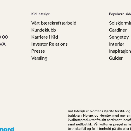
Kid Interiør
Populære sid
Vårt bærekraftsarbeid
Solskjermi
Kundeklubb
Gardiner
0 00
Karriere i Kid
Sengetøy
MVA
Investor Relations
Interiør
Presse
Inspirasjon
Varsling
Guider
Kid Interiør er Nordens største tekstil- 
butikker i Norge, og Hemtex med mer enn 1
kvalitetsprodukter fra sitt sortiment, be
samt nettbutikk. Vår kultur er preget av 
tekniske feil og feil i innhold på site eller