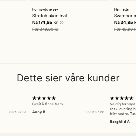
med
med
en
en
Formsydd jersey
Henriette
gjennomsnittlig
gjennom
Stretchlaken hvit
Svamper m
vurdering
vurderi
 kr
Nåværende pris
174,95 kr
Nåværend
174,95 kr
24,95 
Nå
Nå
på
på
4.5
4
Vanlig pris
349,90 kr
Vanlig pris
Før
349,90 kr
Før
49,90 k
Dette sier våre kunder
Greit å finne fram.
Veldig fornøyd
rask levering h
2026-07-23
Anny B
2026-07-22
blitt bedre. Tu
Borghild Å