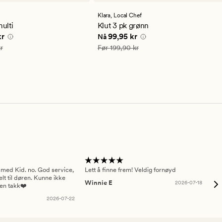
med
en
Klara,
Local Chef
snittlig
gjennomsnittlig
ulti
Klut 3 pk grønn
ng
vurdering
e pris
24,95 kr
Nåværende pris
99,95 kr
kr
99,95 kr
Nå
på
4
49,90 kr
Vanlig pris
199,90 kr
r
Før
199,90 kr
 med Kid. no. God service,
Lett å finne frem! Veldig fornøyd
Pas
elt til døren. Kunne ikke
Winnie E
2026-07-18
Ah
sen takk❤️
2026-07-22