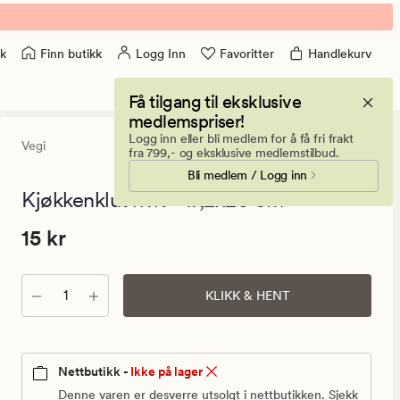
Finn butikk
Logg Inn
Favoritter
Handlekurv
k
Få tilgang til eksklusive
medlemspriser!
Logg inn eller bli medlem for å få fri frakt
Vegi
0
(0)
0
fra 799,- og eksklusive medlemstilbud.
anmeldels
Bli medlem / Logg inn
med
en
Kjøkkenklut hvit - 17,2x20 cm
gjennomsni
vurdering
Pris
Pris
15 kr
15 kr
på
0
15
kr.
Antall
Vanlig
KLIKK & HENT
pris
15
kr
Nettbutikk -
Ikke på lager
Denne varen er desverre utsolgt i nettbutikken. Sjekk