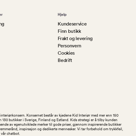
er
Hjelp
ng
Kundeservice
Finn butikk
Frakt og levering
Personvern
Cookies
Bedrift
og interiørkonsern. Konsernet består av kjedene Kid Interiør med mer enn 150
30 butikker i Sverige, Finland og Estland. Kids strategi er å tilby kunden
stående av egenutviklede merker til gode priser, gjennom inspirerende butikker
kremmerånd, inspirasjon og dedikerte mennesker. Vi tar forbehold om trykkfeil,
 i vår chatbot.